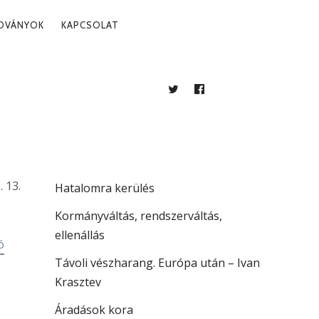
ADVÁNYOK
KAPCSOLAT
TWITTER
FACEBOOK
BLOG
LEGUTÓBBI BEJEGYZÉSEK
Több mint jogállamiság
. 13.
Hatalomra kerülés
Kormányváltás, rendszerváltás,
ellenállás
ó
Távoli vészharang. Európa után – Ivan
Krasztev
Áradások kora