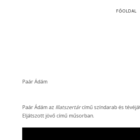
PRIMA
FŐOLDAL
NAVIG
A HORTHY-K
ALULNÉZETB
Paár Ádám
Paár Ádám az
Illatszertár
című színdarab és tévéjá
Eljátszott jövő című műsorban.