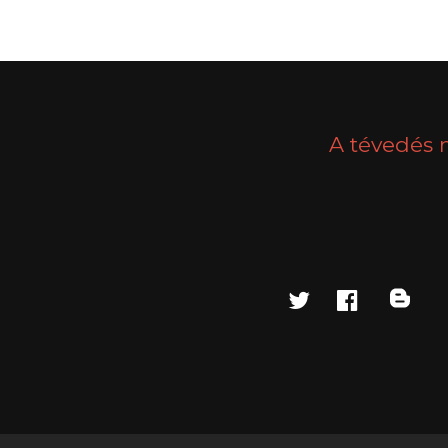
A tévedés 
twitter
faceboo
blo