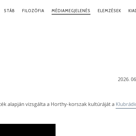
RY
STÁB
FILOZÓFIA
MÉDIAMEGJELENÉS
ELEMZÉSEK
KI
ATION
ORSZAK
ŐL
2026. 06
ték alapján vizsgálta a Horthy-korszak kultúráját a
Klubrádi