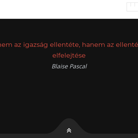
nem az igazság ellentéte, hanem az ellenté
elfelejtése
Blaise Pascal
k
g