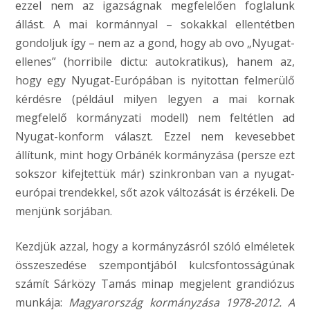
ezzel nem az igazságnak megfelelően foglalunk
állást. A mai kormánnyal – sokakkal ellentétben
gondoljuk így – nem az a gond, hogy ab ovo „Nyugat-
ellenes” (horribile dictu: autokratikus), hanem az,
hogy egy Nyugat-Európában is nyitottan felmerülő
kérdésre (például milyen legyen a mai kornak
megfelelő kormányzati modell) nem feltétlen ad
Nyugat-konform választ. Ezzel nem kevesebbet
állítunk, mint hogy Orbánék kormányzása (persze ezt
sokszor kifejtettük már) szinkronban van a nyugat-
európai trendekkel, sőt azok változását is érzékeli. De
menjünk sorjában.
Kezdjük azzal, hogy a kormányzásról szóló elméletek
összeszedése szempontjából kulcsfontosságúnak
számít Sárközy Tamás minap megjelent grandiózus
munkája:
Magyarország kormányzása 1978-2012. A