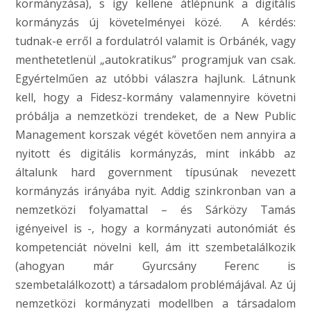
kormányzása), s így kellene átlépnünk a digitális
kormányzás új követelményei közé. A kérdés:
tudnak-e erről a fordulatról valamit is Orbánék, vagy
menthetetlenül „autokratikus” programjuk van csak.
Egyértelműen az utóbbi válaszra hajlunk. Látnunk
kell, hogy a Fidesz-kormány valamennyire követni
próbálja a nemzetközi trendeket, de a New Public
Management korszak végét követően nem annyira a
nyitott és digitális kormányzás, mint inkább az
általunk hard government típusúnak nevezett
kormányzás irányába nyit. Addig szinkronban van a
nemzetközi folyamattal – és Sárközy Tamás
igényeivel is -, hogy a kormányzati autonómiát és
kompetenciát növelni kell, ám itt szembetalálkozik
(ahogyan már Gyurcsány Ferenc is
szembetalálkozott) a társadalom problémájával. Az új
nemzetközi kormányzati modellben a társadalom