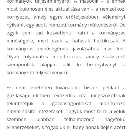
kormányok teljesítményéről. A második – s ennek
most különösen éles aktualitása van – a nemzetközi
környezet, amely egyre erőteljesebben véleményt
nyilvánít egy adott nemzeti kormány működéséről. De
egyik sem tud közvetlenül hatni a kormányzás
minőségére, mert ezek a hatások hektikusak. A
kormányzás minőségének javulásához más kell.
Olyan folyamatos monitorozás, amely szakszerű
szempontok alapján állít ki bizonyítványt a
kormányzati teljesítményről.
Ez nem lehetetlen kívánalom, hiszen például a
gazdasági életben évtizedek óta megszokottnak
tekinthetjük a gazdaságpolitikát monitorozó
hitelminősítő intézeteket. Tegyük most félre a velük
szemben újabban felhalmozódó nagyfokú
ellenérzéseket, s fogadjuk el, hogy annakidején azért