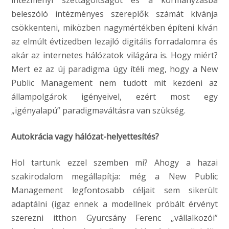
intézményi széttagoltságot és a kormányzásba
beleszóló intézményes szereplők számát kívánja
csökkenteni, miközben nagymértékben építeni kíván
az elmúlt évtizedben lezajló digitális forradalomra és
akár az internetes hálózatok világára is. Hogy miért?
Mert ez az új paradigma úgy ítéli meg, hogy a New
Public Management nem tudott mit kezdeni az
állampolgárok igényeivel, ezért most egy
„igényalapú” paradigmaváltásra van szükség.
Autokrácia vagy hálózat-helyettesítés?
Hol tartunk ezzel szemben mi? Ahogy a hazai
szakirodalom megállapítja: még a New Public
Management legfontosabb céljait sem sikerült
adaptálni (igaz ennek a modellnek próbált érvényt
szerezni itthon Gyurcsány Ferenc „vállalkozói”