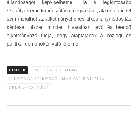
állandóságot képviselhetne. Ha a legfontosabb
szabályok eme kanonizálása megvalósul, akkor többé fel
sem merülhet az alkotmányellenes alkotmánymódosítás
kérdése, hiszen minden hivatalban lévő és leendő
alkotmányozó tudja, hogy alaptalanok a közjogi és
politikai démonoktól való félelmei.
CÍMKÉK
2010
ALKOTMÁNY
ALKOTMÁNYBÍRÓSÁG
MAGYAR POLITIKA
ORBÁN-KORMÁNY