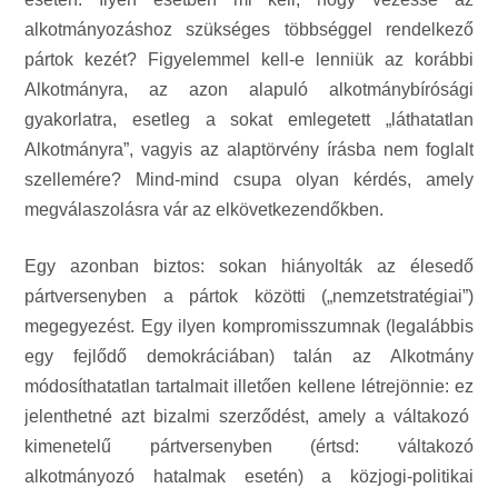
alkotmányozáshoz szükséges többséggel rendelkező
pártok kezét? Figyelemmel kell-e lenniük az korábbi
Alkotmányra, az azon alapuló alkotmánybírósági
gyakorlatra, esetleg a sokat emlegetett „láthatatlan
Alkotmányra”, vagyis az alaptörvény írásba nem foglalt
szellemére? Mind-mind csupa olyan kérdés, amely
megválaszolásra vár az elkövetkezendőkben.
Egy azonban biztos: sokan hiányolták az élesedő
pártversenyben a pártok közötti („nemzetstratégiai”)
megegyezést. Egy ilyen kompromisszumnak (legalábbis
egy fejlődő demokráciában) talán az Alkotmány
módosíthatatlan tartalmait illetően kellene létrejönnie: ez
jelenthetné azt bizalmi szerződést, amely a váltakozó
kimenetelű pártversenyben (értsd: váltakozó
alkotmányozó hatalmak esetén) a közjogi-politikai