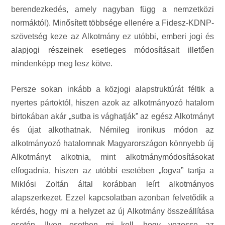
berendezkedés, amely nagyban függ a nemzetközi
normáktól). Minősített többsége ellenére a Fidesz-KDNP-
szövetség keze az Alkotmány ez utóbbi, emberi jogi és
alapjogi részeinek esetleges módosításait illetően
mindenképp meg lesz kötve.
Persze sokan inkább a közjogi alapstruktúrát féltik a
nyertes pártoktól, hiszen azok az alkotmányozó hatalom
birtokában akár „sutba is vághatják” az egész Alkotmányt
és újat alkothatnak. Némileg ironikus módon az
alkotmányozó hatalomnak Magyarországon könnyebb új
Alkotmányt alkotnia, mint alkotmánymódosításokat
elfogadnia, hiszen az utóbbi esetében „fogva” tartja a
Miklósi Zoltán által korábban leírt alkotmányos
alapszerkezet. Ezzel kapcsolatban azonban felvetődik a
kérdés, hogy mi a helyzet az új Alkotmány összeállítása
esetén. Ilyen esetben mi kell, hogy vezesse az