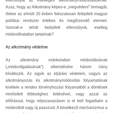
ellensúlyát az esetleges alkotmánymódosításoknak.
Azaz, hogy az Alkotmány képes-e „megvédeni” önmagát,
illetve az elmúlt 20 évben fokozatosan felépített magyar
politikai rendszer értékes és megőrzendő elemeit.
Vannak-e tehát beépített ellensúlyok, esetleg
módosíthatatlan tartalmak?
Az alkotmány védelme
Az alkotmány indokolatlan módosításának
(„módosítgatásának”) elkerülésére három irány
kínálkozik. Az egyik az eljárási védelem, vagyis az
alkotmányozás és alkotmánymódosítás folyamatának
kivétele a rendes törvényhozási folyamatból a döntések
minősített többséghez kötésével, vagy azzal az
előírással, hogy népszavazáson is el kell fogadtatni a
módosított vagy új passzust. A következő mechanizmus a