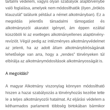
tartalmi védelem, vagyis olyan szabályok alaptörvénybe
való foglalása, amelyek nem módosíthatók (ilyen „örökös
klauzulát” találunk például a német alkotmányban). Ez a
megoldás jelentős társadalmi támogatást és
alkotmányozói akaratot igényel, ám éppen ezáltal
küszöböli ki az esetleges alkotmányellenes alaptörvény-
revíziót. Végül pedig az intézményes alkotmányvédelmet
az jelenti, ha az adott állam alkotmánybíróságának
lehetősége van arra, hogy a „rendes” törvényeken túl
elbírálja az alkotmánymódosítások alkotmányosságát is.
A megoldás?
A magyar Alkotmány viszonylag könnyen módosítható
hiszen a hazai szabályozás a törvényhozás kezébe tette
le a teljes alkotmányozói hatalmat. Az eljárási védelem a
kétharmados parlamenti többség birtokában bármikor