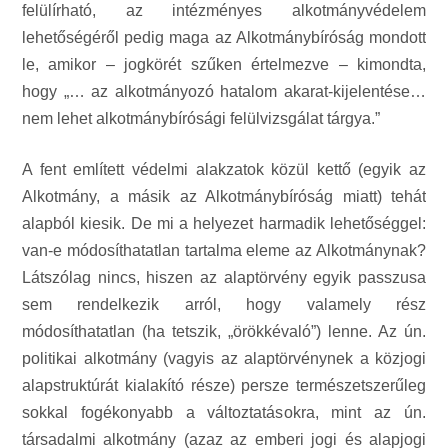
felülírható, az intézményes alkotmányvédelem
lehetőségéről pedig maga az Alkotmánybíróság mondott
le, amikor – jogkörét szűken értelmezve – kimondta,
hogy „… az alkotmányozó hatalom akarat-kijelentése…
nem lehet alkotmánybírósági felülvizsgálat tárgya.”
A fent említett védelmi alakzatok közül kettő (egyik az
Alkotmány, a másik az Alkotmánybíróság miatt) tehát
alapból kiesik. De mi a helyezet harmadik lehetőséggel:
van-e módosíthatatlan tartalma eleme az Alkotmánynak?
Látszólag nincs, hiszen az alaptörvény egyik passzusa
sem rendelkezik arról, hogy valamely rész
módosíthatatlan (ha tetszik, „örökkévaló”) lenne. Az ún.
politikai alkotmány (vagyis az alaptörvénynek a közjogi
alapstruktúrát kialakító része) persze természetszerűleg
sokkal fogékonyabb a változtatásokra, mint az ún.
társadalmi alkotmány (azaz az emberi jogi és alapjogi