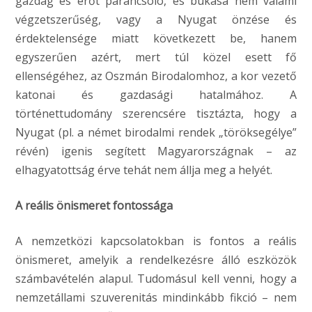
gazdag és erőt parancsoló, és bukása nem valami
végzetszerűség, vagy a Nyugat önzése és
érdektelensége miatt következett be, hanem
egyszerűen azért, mert túl közel esett fő
ellenségéhez, az Oszmán Birodalomhoz, a kor vezető
katonai és gazdasági hatalmához. A
történettudomány szerencsére tisztázta, hogy a
Nyugat (pl. a német birodalmi rendek „töröksegélye”
révén) igenis segített Magyarországnak – az
elhagyatottság érve tehát nem állja meg a helyét.
A reális önismeret fontossága
A nemzetközi kapcsolatokban is fontos a reális
önismeret, amelyik a rendelkezésre álló eszközök
számbavételén alapul. Tudomásul kell venni, hogy a
nemzetállami szuverenitás mindinkább fikció – nem