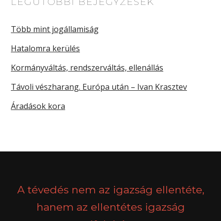
LEGUTÓBBI BEJEGYZÉSEK
Több mint jogállamiság
Hatalomra kerülés
Kormányváltás, rendszerváltás, ellenállás
Távoli vészharang. Európa után – Ivan Krasztev
Áradások kora
A tévedés nem az igazság ellentéte,
hanem az ellentétes igazság