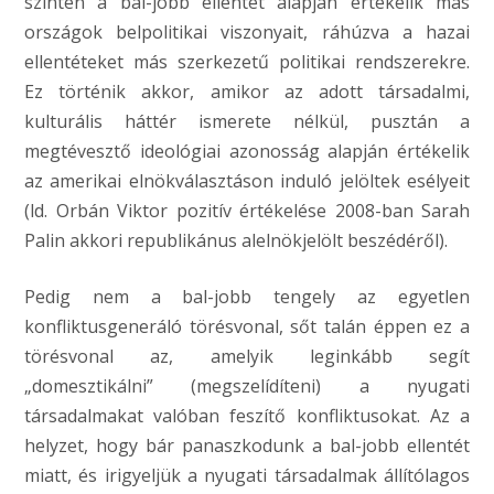
szintén a bal-jobb ellentét alapján értékelik más
országok belpolitikai viszonyait, ráhúzva a hazai
ellentéteket más szerkezetű politikai rendszerekre.
Ez történik akkor, amikor az adott társadalmi,
kulturális háttér ismerete nélkül, pusztán a
megtévesztő ideológiai azonosság alapján értékelik
az amerikai elnökválasztáson induló jelöltek esélyeit
(ld. Orbán Viktor pozitív értékelése 2008-ban Sarah
Palin akkori republikánus alelnökjelölt beszédéről).
Pedig nem a bal-jobb tengely az egyetlen
konfliktusgeneráló törésvonal, sőt talán éppen ez a
törésvonal az, amelyik leginkább segít
„domesztikálni” (megszelídíteni) a nyugati
társadalmakat valóban feszítő konfliktusokat. Az a
helyzet, hogy bár panaszkodunk a bal-jobb ellentét
miatt, és irigyeljük a nyugati társadalmak állítólagos