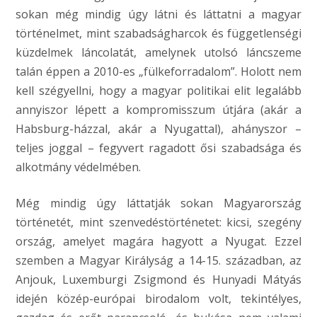
sokan még mindig úgy látni és láttatni a magyar
történelmet, mint szabadságharcok és függetlenségi
küzdelmek láncolatát, amelynek utolsó láncszeme
talán éppen a 2010-es „fülkeforradalom”. Holott nem
kell szégyellni, hogy a magyar politikai elit legalább
annyiszor lépett a kompromisszum útjára (akár a
Habsburg-házzal, akár a Nyugattal), ahányszor –
teljes joggal – fegyvert ragadott ősi szabadsága és
alkotmány védelmében.
Még mindig úgy láttatják sokan Magyarország
történetét, mint szenvedéstörténetet: kicsi, szegény
ország, amelyet magára hagyott a Nyugat. Ezzel
szemben a Magyar Királyság a 14-15. században, az
Anjouk, Luxemburgi Zsigmond és Hunyadi Mátyás
idején közép-európai birodalom volt, tekintélyes,