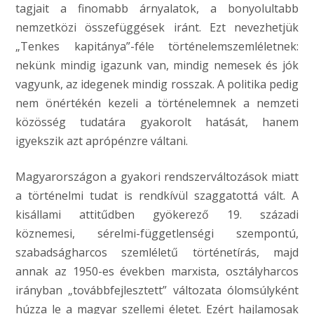
tagjait a finomabb árnyalatok, a bonyolultabb
nemzetközi összefüggések iránt. Ezt nevezhetjük
„Tenkes kapitánya”-féle történelemszemléletnek:
nekünk mindig igazunk van, mindig nemesek és jók
vagyunk, az idegenek mindig rosszak. A politika pedig
nem önértékén kezeli a történelemnek a nemzeti
közösség tudatára gyakorolt hatását, hanem
igyekszik azt aprópénzre váltani.
Magyarországon a gyakori rendszerváltozások miatt
a történelmi tudat is rendkívül szaggatottá vált. A
kisállami attitűdben gyökerező 19. századi
köznemesi, sérelmi-függetlenségi szempontú,
szabadságharcos szemléletű történetírás, majd
annak az 1950-es években marxista, osztályharcos
irányban „továbbfejlesztett” változata ólomsúlyként
húzza le a magyar szellemi életet. Ezért hajlamosak