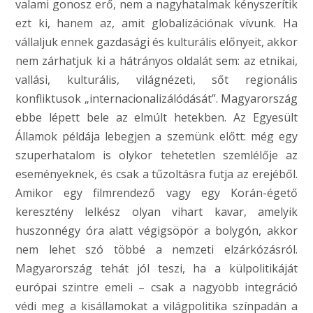
valami gonosz erő, nem a nagyhatalmak kényszerítik
ezt ki, hanem az, amit globalizációnak vívunk. Ha
vállaljuk ennek gazdasági és kulturális előnyeit, akkor
nem zárhatjuk ki a hátrányos oldalát sem: az etnikai,
vallási, kulturális, világnézeti, sőt regionális
konfliktusok „internacionalizálódását”. Magyarország
ebbe lépett bele az elmúlt hetekben. Az Egyesült
Államok példája lebegjen a szemünk előtt: még egy
szuperhatalom is olykor tehetetlen szemlélője az
eseményeknek, és csak a tűzoltásra futja az erejéből.
Amikor egy filmrendező vagy egy Korán-égető
keresztény lelkész olyan vihart kavar, amelyik
huszonnégy óra alatt végigsöpör a bolygón, akkor
nem lehet szó többé a nemzeti elzárkózásról.
Magyarország tehát jól teszi, ha a külpolitikáját
európai szintre emeli – csak a nagyobb integráció
védi meg a kisállamokat a világpolitika színpadán a