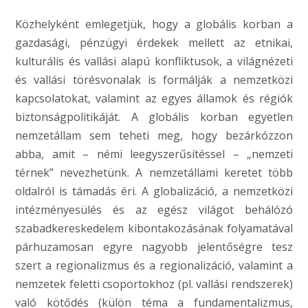
Közhelyként emlegetjük, hogy a globális korban a
gazdasági, pénzügyi érdekek mellett az etnikai,
kulturális és vallási alapú konfliktusok, a világnézeti
és vallási törésvonalak is formálják a nemzetközi
kapcsolatokat, valamint az egyes államok és régiók
biztonságpolitikáját. A globális korban egyetlen
nemzetállam sem teheti meg, hogy bezárkózzon
abba, amit – némi leegyszerűsítéssel – „nemzeti
térnek” nevezhetünk. A nemzetállami keretet több
oldalról is támadás éri. A globalizáció, a nemzetközi
intézményesülés és az egész világot behálózó
szabadkereskedelem kibontakozásának folyamatával
párhuzamosan egyre nagyobb jelentőségre tesz
szert a regionalizmus és a regionalizáció, valamint a
nemzetek feletti csoportokhoz (pl. vallási rendszerek)
való kötődés (külön téma a fundamentalizmus,