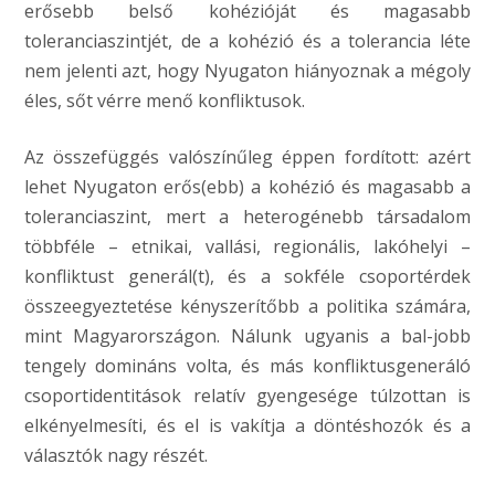
erősebb belső kohézióját és magasabb
toleranciaszintjét, de a kohézió és a tolerancia léte
nem jelenti azt, hogy Nyugaton hiányoznak a mégoly
éles, sőt vérre menő konfliktusok.
Az összefüggés valószínűleg éppen fordított: azért
lehet Nyugaton erős(ebb) a kohézió és magasabb a
toleranciaszint, mert a heterogénebb társadalom
többféle – etnikai, vallási, regionális, lakóhelyi –
konfliktust generál(t), és a sokféle csoportérdek
összeegyeztetése kényszerítőbb a politika számára,
mint Magyarországon. Nálunk ugyanis a bal-jobb
tengely domináns volta, és más konfliktusgeneráló
csoportidentitások relatív gyengesége túlzottan is
elkényelmesíti, és el is vakítja a döntéshozók és a
választók nagy részét.