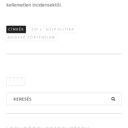
kellemetlen incidensektől.
CÍMKÉK
2012
KÜLPOLITIKA
MAGYAR TÖRTÉNELEM