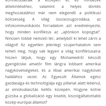
konfliktusainak a közepén él, és mindezek
áttekintéséhez, valamint a helyes döntés
meghozatalához már nem elegendő a politikusi
bölcsesség. A világ összezsugorodása, az
infokommunikációs forradalom azt eredményezte,
hogy minden konfliktus az „ajtónkon kopogtat”.
Nincsen többé nemzeti tér, amelyből ki lehet zárni a
világot! Az egyetlen jelenlegi szuperhatalom sem
teheti meg, hogy vak legyen a világ konfliktusaira:
hiszen látjuk, hogy egy Mohamedről készült
gyengécske amatőr film lángra lobbant amerikai
nagykövetségeket, és a líbiai amerikai nagykövet
halálához vezet. Az Egyesült Államok egész
gazdasága és technológiája egy pillanat alatt lebénul,
az elnökválasztás kellős közepén. Hogyne kötne
gúzsba a globalizáció egy kisebb, kiszolgáltatottabb
közép-európai államot?