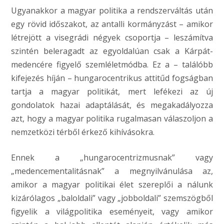
Ugyanakkor a magyar politika a rendszerváltás után
egy rövid időszakot, az antalli kormányzást – amikor
létrejött a visegrádi négyek csoportja – leszámítva
szintén beleragadt az egyoldalúan csak a Kárpát-
medencére figyelő szemléletmódba. Ez a – találóbb
kifejezés híján – hungarocentrikus attitűd fogságban
tartja a magyar politikát, mert lefékezi az új
gondolatok hazai adaptálását, és megakadályozza
azt, hogy a magyar politika rugalmasan válaszoljon a
nemzetközi térből érkező kihívásokra.
Ennek a „hungarocentrizmusnak” vagy
„medencementalitásnak” a megnyilvánulása az,
amikor a magyar politikai élet szereplői a nálunk
kizárólagos „baloldali” vagy „jobboldali” szemszögből
figyelik a világpolitika eseményeit, vagy amikor