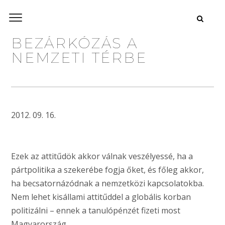
BEZÁRKÓZÁS A
NEMZETI TÉRBE
2012. 09. 16.
Ezek az attitűdök akkor válnak veszélyessé, ha a
pártpolitika a szekerébe fogja őket, és főleg akkor,
ha becsatornázódnak a nemzetközi kapcsolatokba.
Nem lehet kisállami attitűddel a globális korban
politizálni – ennek a tanulópénzét fizeti most
Magyarország.