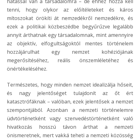
hatással van a társadalomra – de ehhez hozzá kell
tenni, hogy olykor az előítéleteket és káros
mítoszokat örökíti át nemzedékről nemzedékre, és
ezek a politikai közbeszédbe begyűrűzve legalább
annyit árthatnak egy társadalomnak, mint amennyire
az objektív, elfogultságoktól mentes történelem
hozzájárulhat egy nemzet kohéziójának
megerősítéséhez, reális önszemléletéhez és
önértékeléséhez.
Természetes, hogy minden nemzet idealizálja hőseit,
és nagy jelentőséget tulajdonít az őt ért
katasztrófáknak – valóban, ezek jelentősek a nemzet
szempontjából. Azonban a nemzeti történelemre
üdvtörténetként vagy szenvedéstörténetként való
hivatkozás hosszú távon árthat a nemzeti
önismeretnek, mert vakká teheti a nemzeti közösség