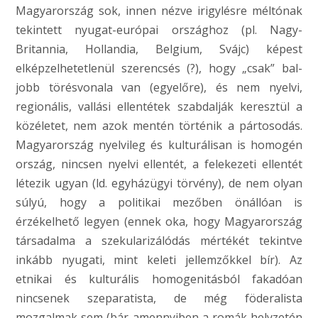
Magyarország sok, innen nézve irigylésre méltónak
tekintett nyugat-európai országhoz (pl. Nagy-
Britannia, Hollandia, Belgium, Svájc) képest
elképzelhetetlenül szerencsés (?), hogy „csak” bal-
jobb törésvonala van (egyelőre), és nem nyelvi,
regionális, vallási ellentétek szabdalják keresztül a
közéletet, nem azok mentén történik a pártosodás.
Magyarország nyelvileg és kulturálisan is homogén
ország, nincsen nyelvi ellentét, a felekezeti ellentét
létezik ugyan (ld. egyházügyi törvény), de nem olyan
súlyú, hogy a politikai mezőben önállóan is
érzékelhető legyen (ennek oka, hogy Magyarország
társadalma a szekularizálódás mértékét tekintve
inkább nyugati, mint keleti jellemzőkkel bír). Az
etnikai és kulturális homogenitásból fakadóan
nincsenek szeparatista, de még föderalista
mozgalmak sem (bár amennyiben a romák helyzetén