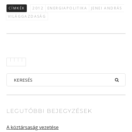
CÍMKÉK
2012
ENERGIAPOLITIKA
JENEI ANDRÁS
VILÁGGAZDASÁG
LEGUTÓBBI BEJEGYZÉSEK
A köztársaság vezetése