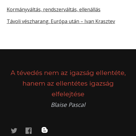
Kormányváltás, rendszerváltás, ellenállás
Távoli vészharang. Európa után – Ivan Krasztev
A tévedés nem az igazság ellentéte,
hanem az ellentétes igazság
elfelejtése
Blaise Pascal
twitter
facebook
blog