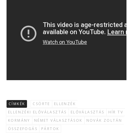
CÍMKÉK
CSÖRTE
ELLENZÉK
ELLENZÉKI ELŐVÁLASZTÁS
ELŐVÁLASZTÁS
HÍR TV
KORMÁNY
NÉMET VÁLASZTÁSOK
NOVÁK ZOLTÁN
ÖSSZEFOGÁS
PÁRTOK