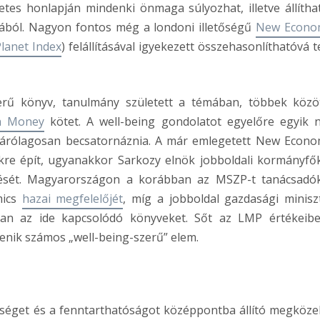
etes honlapján mindenki önmaga súlyozhat, illetve állíthat
jából. Nagyon fontos még a londoni illetőségű
New Econo
lanet Index
) felállításával igyekezett összehasonlíthatóvá t
rű könyv, tanulmány született a témában, többek közö
n Money
kötet. A well-being gondolatot egyelőre egyik 
izárólagosan becsatornáznia. A már emlegetett New Econo
kre épít, ugyanakkor Sarkozy elnök jobboldali kormányfő
elentését. Magyarországon a korábban az MSZP-t tanácsadó
mics
hazai megfelelőjét
, míg a jobboldal gazdasági minisz
ban az ide kapcsolódó könyveket. Sőt az LMP értékeib
enik számos „well-being-szerű” elem.
séget és a fenntarthatóságot középpontba állító megközel