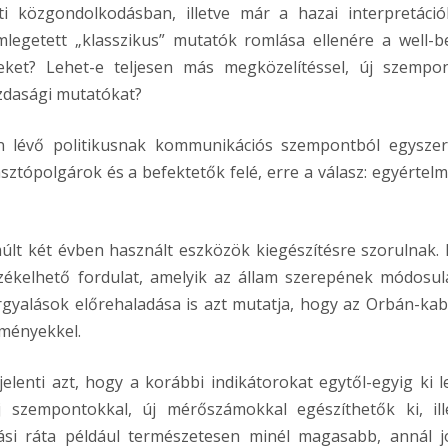
i közgondolkodásban, illetve már a hazai interpretáció
mlegetett „klasszikus” mutatók romlása ellenére a well-b
eket? Lehet-e teljesen más megközelítéssel, új szempo
azdasági mutatókat?
n lévő politikusnak kommunikációs szempontból egysze
ztópolgárok és a befektetők felé, erre a válasz: egyértel
últ két évben használt eszközök kiegészítésre szorulnak. 
zékelhető fordulat, amelyik az állam szerepének módosul
árgyalások előrehaladása is azt mutatja, hogy az Orbán-kab
dményekkel.
lenti azt, hogy a korábbi indikátorokat egytől-egyig ki l
 szempontokkal, új mérőszámokkal egészíthetők ki, ill
si ráta például természetesen minél magasabb, annál j