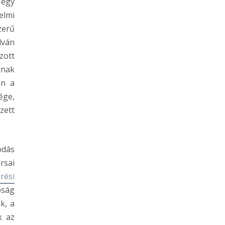
 egy
elmi
zerű
lván
zott
anak
ón a
ége,
zett
odás
rsai
rési
óság
k, a
k az