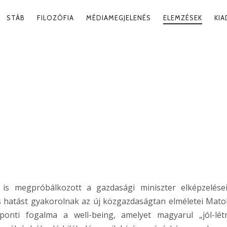
RY
STÁB
FILOZÓFIA
MÉDIAMEGJELENÉS
ELEMZÉSEK
KI
ATION
 A WELL-BEING
is megpróbálkozott a gazdasági miniszter elképzelése
s hatást gyakorolnak az új közgazdaságtan elméletei Matol
onti fogalma a well-being, amelyet magyarul „jól-lét