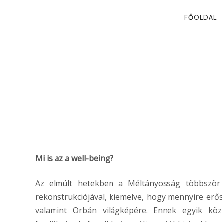
PRIMA
FŐOLDAL
NAVIG
MATOLCSY ÉS
2012. 07. 31.
Mi is az a well-being?
Az elmúlt hetekben a Méltányosság többször 
rekonstrukciójával, kiemelve, hogy mennyire erő
valamint Orbán világképére. Ennek egyik közp