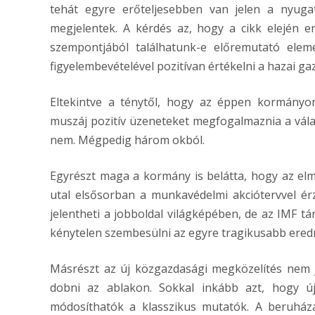
tehát egyre erőteljesebben van jelen a nyugat
megjelentek. A kérdés az, hogy a cikk elején e
szempontjából találhatunk-e előremutató elem
figyelembevételével pozitívan értékelni a hazai g
Eltekintve a ténytől, hogy az éppen kormányo
muszáj pozitív üzeneteket megfogalmaznia a válas
nem. Mégpedig három okból.
Egyrészt maga a kormány is belátta, hogy az elm
utal elsősorban a munkavédelmi akciótervvel ér
jelentheti a jobboldal világképében, de az IMF t
kénytelen szembesülni az egyre tragikusabb ere
Másrészt az új közgazdasági megközelítés nem je
dobni az ablakon. Sokkal inkább azt, hogy új
módosíthatók a klasszikus mutatók. A beruházá