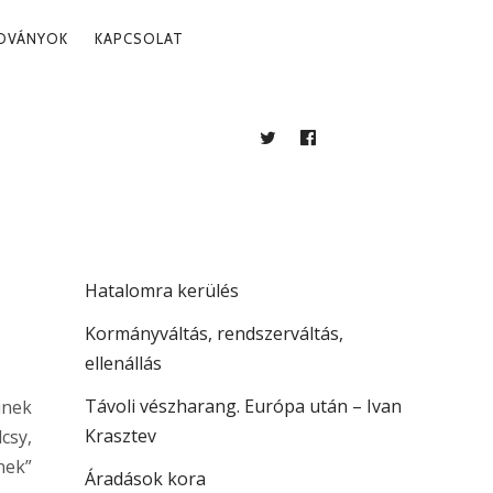
ADVÁNYOK
KAPCSOLAT
TWITTER
FACEBOOK
BLOG
LEGUTÓBBI BEJEGYZÉSEK
Több mint jogállamiság
Hatalomra kerülés
Kormányváltás, rendszerváltás,
ellenállás
Távoli vészharang. Európa után – Ivan
inek
Krasztev
csy,
nek”
Áradások kora