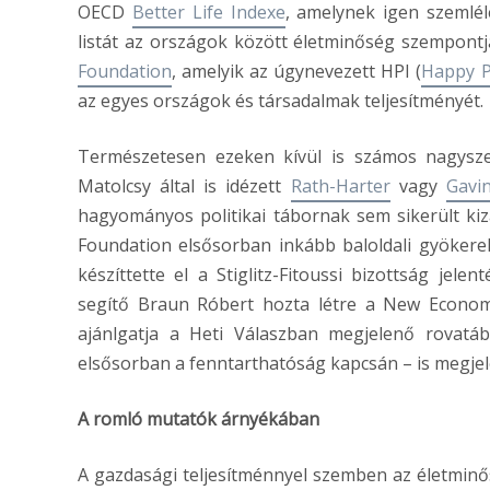
OECD
Better Life Indexe
, amelynek igen szemlél
listát az országok között életminőség szempont
Foundation
, amelyik az úgynevezett HPI (
Happy P
az egyes országok és társadalmak teljesítményét.
Természetesen ezeken kívül is számos nagysze
Matolcsy által is idézett
Rath-Harter
vagy
Gavi
hagyományos politikai tábornak sem sikerült k
Foundation elsősorban inkább baloldali gyökere
készíttette el a Stiglitz-Fitoussi bizottság j
segítő Braun Róbert hozta létre a New Econo
ajánlgatja a Heti Válaszban megjelenő rovatá
elsősorban a fenntarthatóság kapcsán – is megjel
A romló mutatók árnyékában
A gazdasági teljesítménnyel szemben az életminő