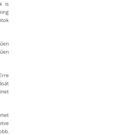
k is
eing
ntok
rűen
műen
Erre
ását
inet
ehet
etve
obb.