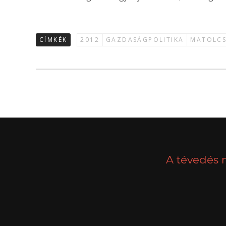
CÍMKÉK
2012
GAZDASÁGPOLITIKA
MATOLCS
A tévedés 