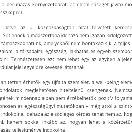
z a beruházás környezetbarát, az életminőséget javító m
összképről.
illetve az új közgazdaságtan által felvetett kérdése
 Sőt ennek a módszertana idehaza nem igazán kidolgozott,
 támaszkodhatunk, amelyekből nem bontakozik ki a teljes 
izalom, a társadalmi egészség, lakhatás és egyéb szempo
olni. Természetesen ezt nem lehet egy az egyben a jelen
dulat jelei egyelőre kevéssé látszanak.
n tetten érhetők egy újfajta szemlélet, a well-being eleme
ndolatok meglehetősen hiteltelenül csengenek. Nemcs
égének mindennapjaiban sem érzékelhetők pozitív folyama
önösen az egészségügyi mutatókban – még attól a szinttő
 indokolna. Idehaza az elsődleges kérdés tehát nem az, ho
érni, hanem sokkal inkább az, hogyan lehet a közérzetü
daság teljesítménye indokolna.