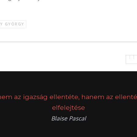
Y GYÖRGY
nem az igazság ellentéte, hanem az ellenté
elfelejtése
Blaise Pascal