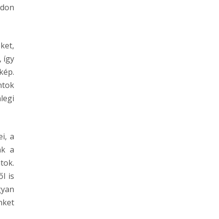
ódon
ket,
 így
kép.
ntok
legi
i, a
ak a
tok.
l is
gyan
nket