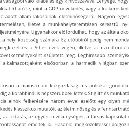
 a válságból való kilábalás egyik hívószavává. Lényege, hogy
kkal írható le, mint a GDP növekedés, vagy a külkeresked
az adott állam lakosainak életminőségéről. Nagyon egys
 termelésen, illetve a munkahelyteremtésen keresztül nyi
ljesítményére. Ugyanakkor előfordulhat, hogy az általa oko
nt a helyi közösség számára. Ez utóbbiról pedig nem mond
egközelítés a 90-es évek végén, illetve az ezredfordul
 következményeként született meg. Leghíresebb személyis
F alkalmazottjaként elsősorban a harmadik világban szer
atosan a mainstream közgazdasági és politikai gondolk
dig a korábbinál is népszerűbbek lettek. Stiglitz és munkatá
ncia elnök felkérésére három évvel ezelőtt egy olyan
mé
kedés klasszikus mutatóit az életminőség és a fenntarthat
, az oktatás, az egyéni tevékenységek, a társas kapcsolato
k fontosságát emelték ki. Hasonló megközelítéssel dolgozi