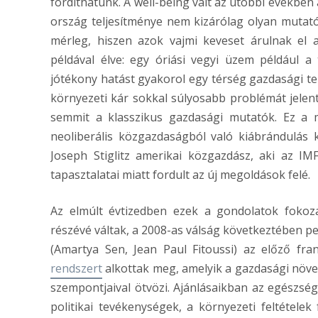
fordíthatunk. A well-being vált az utóbbi években
ország teljesítménye nem kizárólag olyan mutató
mérleg, hiszen azok vajmi keveset árulnak el 
példával élve: egy óriási vegyi üzem például a
jótékony hatást gyakorol egy térség gazdasági te
környezeti kár sokkal súlyosabb problémát jele
semmit a klasszikus gazdasági mutatók. Ez a m
neoliberális közgazdaságból való kiábrándulás
Joseph Stiglitz amerikai közgazdász, aki az IM
tapasztalatai miatt fordult az új megoldások felé.
Az elmúlt évtizedben ezek a gondolatok fokoz
részévé váltak, a 2008-as válság következtében pe
(Amartya Sen, Jean Paul Fitoussi) az előző fra
rendszert
alkottak meg, amelyik a gazdasági növe
szempontjaival ötvözi. Ajánlásaikban az egészség
politikai tevékenységek, a környezeti feltétele