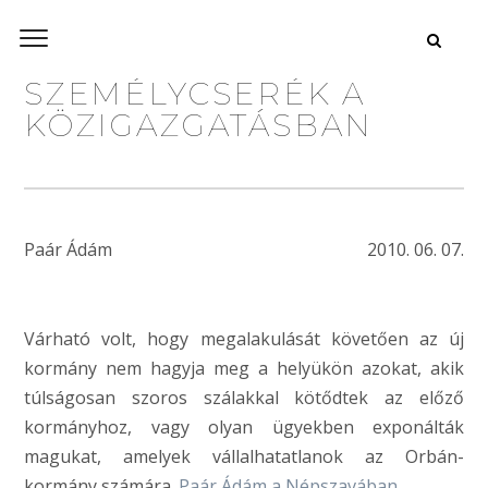
SZEMÉLYCSERÉK A
KÖZIGAZGATÁSBAN
Paár Ádám
2010. 06. 07.
Várható volt, hogy megalakulását követően az új
kormány nem hagyja meg a helyükön azokat, akik
túlságosan szoros szálakkal kötődtek az előző
kormányhoz, vagy olyan ügyekben exponálták
magukat, amelyek vállalhatatlanok az Orbán-
kormány számára.
Paár Ádám a Népszavában
.