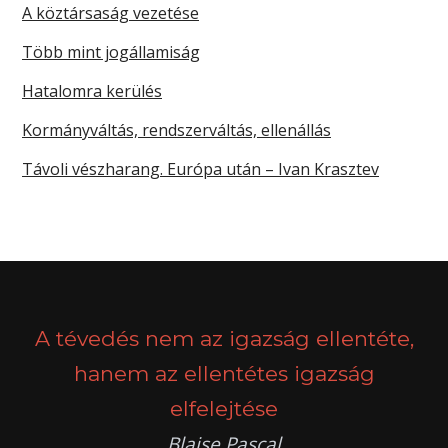
A köztársaság vezetése
Több mint jogállamiság
Hatalomra kerülés
Kormányváltás, rendszerváltás, ellenállás
Távoli vészharang. Európa után – Ivan Krasztev
A tévedés nem az igazság ellentéte,
hanem az ellentétes igazság
elfelejtése
Blaise Pascal