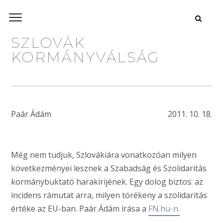
SZLOVÁK
KORMÁNYVÁLSÁG
Paár Ádám
2011. 10. 18.
Még nem tudjuk, Szlovákiára vonatkozóan milyen
következményei lesznek a Szabadság és Szolidaritás
kormánybuktató harakirijének. Egy dolog biztos: az
incidens rámutat arra, milyen törékeny a szolidaritás
értéke az EU-ban. Paár Ádám írása a
FN.hu-n.