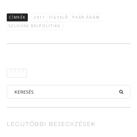
CÍMKÉK
2011
FIGYELŐ
PAÁR ÁDÁM
SZLOVÁK BELPOLITIKA
LEGUTÓBBI BEJEGYZÉSEK