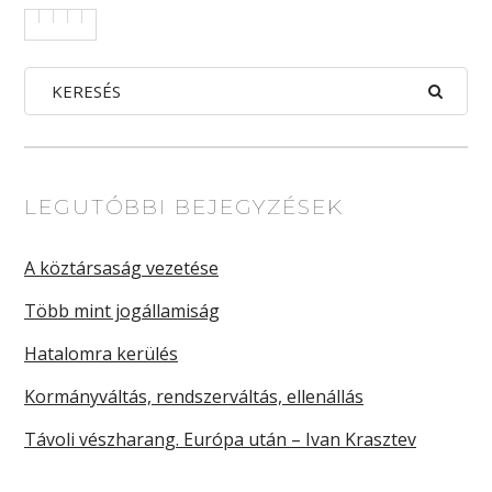
LEGUTÓBBI BEJEGYZÉSEK
A köztársaság vezetése
Több mint jogállamiság
Hatalomra kerülés
Kormányváltás, rendszerváltás, ellenállás
Távoli vészharang. Európa után – Ivan Krasztev