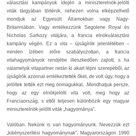
választási kampányok idején a miniszterelnök-jelölti
viták tárgyában történik, nehezen volna elképzelhető
mondjuk az Egyesült Államokban vagy Nagy-
Britanniában. Vagy emlékezzünk Segolene Royal és
Nicholas Sarkozy vitájára, a francia elnökválasztási
kampány végén. Ez a vita – újságírók jelenlétében –
minden ízében előre szabályozottan, a francia
vitahagyományok rendjébe illeszkedően zajlott, s ha
valamelyik vitapartner netán ki akart lépni szerepéből, az
újságírók azonnal emlékeztették őket, de volt úgy, hogy a
jelöltek tették ezt meg önmagukkal. .Mondhatjuk persze,
hogy az egy elnökjelölti vita volt, meg hogy az
Franciaország, s ettől teljesen különbözik egy magyar
miniszterelnök-jelölti viták „hagyománya”.
Valóban. Nekünk is van hagyományunk. Nevezzük ezt
„kikényszerítési hagyománynak”. Magyarországon 1990