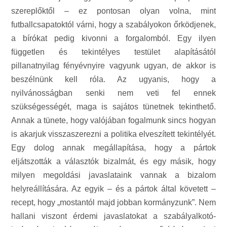
szereplőktől – ez pontosan olyan volna, mint
futballcsapatoktól várni, hogy a szabályokon őrködjenek,
a bírókat pedig kivonni a forgalomból. Egy ilyen
független és tekintélyes testület alapításától
pillanatnyilag fényévnyire vagyunk ugyan, de akkor is
beszélnünk kell róla. Az ugyanis, hogy a
nyilvánosságban senki nem veti fel ennek
szükségességét, maga is sajátos tünetnek tekinthető.
Annak a tünete, hogy valójában fogalmunk sincs hogyan
is akarjuk visszaszerezni a politika elveszített tekintélyét.
Egy dolog annak megállapítása, hogy a pártok
eljátszották a választók bizalmát, és egy másik, hogy
milyen megoldási javaslataink vannak a bizalom
helyreállítására. Az egyik – és a pártok által követett –
recept, hogy „mostantól majd jobban kormányzunk”. Nem
hallani viszont érdemi javaslatokat a szabályalkotó-