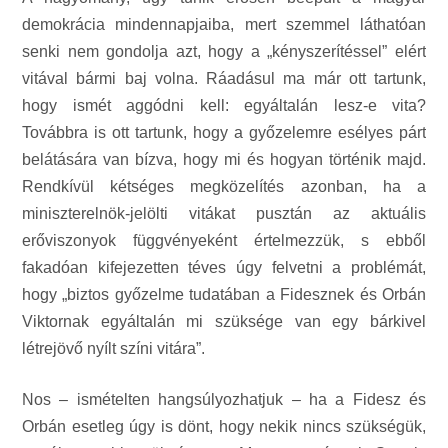
demokrácia mindennapjaiba, mert szemmel láthatóan
senki nem gondolja azt, hogy a „kényszerítéssel” elért
vitával bármi baj volna. Ráadásul ma már ott tartunk,
hogy ismét aggódni kell: egyáltalán lesz-e vita?
Továbbra is ott tartunk, hogy a győzelemre esélyes párt
belátására van bízva, hogy mi és hogyan történik majd.
Rendkívül kétséges megközelítés azonban, ha a
miniszterelnök-jelölti vitákat pusztán az aktuális
erőviszonyok függvényeként értelmezzük, s ebből
fakadóan kifejezetten téves úgy felvetni a problémát,
hogy „biztos győzelme tudatában a Fidesznek és Orbán
Viktornak egyáltalán mi szüksége van egy bárkivel
létrejövő nyílt színi vitára”.
Nos – ismételten hangsúlyozhatjuk – ha a Fidesz és
Orbán esetleg úgy is dönt, hogy nekik nincs szükségük,