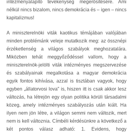
intézményalapító tevékenység megerősítésére. Ami
nélkül nincs bizalom, nincs demokrácia és – igen – nincs
kapitalizmus!
A miniszterelnöki viták kaotikus témájában valójában
minden problémánk veleje mutatkozik meg: az össznépi
érzéketlenség a világos szabályok meghozatalára.
Miközben tehát meggyőződéssel vallom, hogy a
miniszterelnök-jelölti viták intézményes megszervezése
és szabályainak megalkotása a magyar demokrácia
egyik fontos kihívása, azzal is tisztában vagyok, hogy
egyben „állatorvosi lova” is, hiszen itt is csak akkor lesz
változás, ha létrejön egy olyan politika körüli társadalmi
közeg, amely intézményes szabályozás után kiált. Ha
ilyen nem jön létre, a világon semmi nem változik, mert
nem is kell változnia. Címbéli kérdésünkre a következő a
két pontos válasz adható: 1. Evidens, hogy