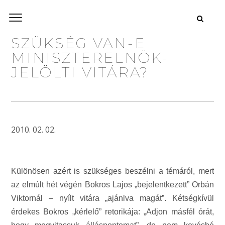
SZÜKSÉG VAN-E
MINISZTERELNÖK-
JELÖLTI VITÁRA?
2010. 02. 02.
Különösen azért is szükséges beszélni a témáról, mert
az elmúlt hét végén Bokros Lajos „bejelentkezett” Orbán
Viktornál – nyílt vitára „ajánlva magát”. Kétségkívül
érdekes Bokros „kérlelő” retorikája: „Adjon másfél órát,