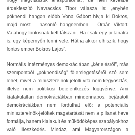
hogy megvitassuk álláspontomat”, de nem kevésbé
érdekfeszítő Navracsics Tibor válasza is: „enyhén
pökhendi hangon előbb Vona Gábort hívja ki Bokros,
majd most – hasonló hangnemben – Orbán Viktort.
Valahogy fontosnak kell látszani. Ha csak egy pillanatra
is, egy képernyőn lenni vele. Hátha akkor elhiszik, hogy
fontos ember Bokros Lajos”.
Normális intézményes demokráciában „kérlelésről”, más
szempontból „pökhendiség” fölemlegetéséről szó sem
lehet, mivel a miniszterelnök-jelölti vita nem kegyosztás,
illetve nem politikusi bejelentkezés függvénye. Ami
kialakulatlan demokráciákban mindennapos, bejáratott
demokráciákban nem fordulhat elő: a potenciális
miniszterelnök-jelöltek magatartását nem a pillanat heve
formálja, hanem kialakult és működőképes szabályokhoz
való illeszkedés. Mindaz, ami Magyarországon a