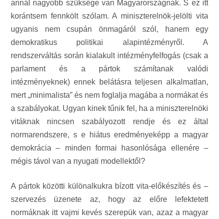
annál nagyobb szüksége van Magyarországnak. S ez itt
korántsem fennkölt szólam. A miniszterelnök-jelölti vita
ugyanis nem csupán önmagáról szól, hanem egy
demokratikus politikai alapintézményről. A
rendszerváltás során kialakult intézményfelfogás (csak a
parlament és a pártok számítanak valódi
intézményeknek) ennek belátásra teljesen alkalmatlan,
mert „minimalista” és nem foglalja magába a normákat és
a szabályokat. Ugyan kinek tűnik fel, ha a miniszterelnöki
vitáknak nincsen szabályozott rendje és ez által
normarendszere, s e hiátus eredményeképp a magyar
demokrácia – minden formai hasonlósága ellenére –
mégis távol van a nyugati modellektől?
A pártok közötti különalkukra bízott vita-előkészítés és –
szervezés üzenete az, hogy az előre lefektetett
normáknak itt vajmi kevés szerepük van, azaz a magyar