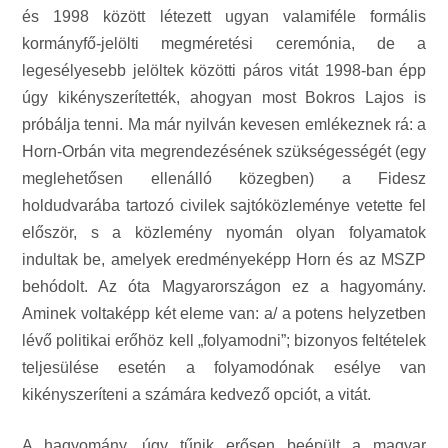
és 1998 között létezett ugyan valamiféle formális
kormányfő-jelölti megméretési ceremónia, de a
legesélyesebb jelöltek közötti páros vitát 1998-ban épp
úgy kikényszerítették, ahogyan most Bokros Lajos is
próbálja tenni. Ma már nyilván kevesen emlékeznek rá: a
Horn-Orbán vita megrendezésének szükségességét (egy
meglehetősen ellenálló közegben) a Fidesz
holdudvarába tartozó civilek sajtóközleménye vetette fel
először, s a közlemény nyomán olyan folyamatok
indultak be, amelyek eredményeképp Horn és az MSZP
behódolt. Az óta Magyarországon ez a hagyomány.
Aminek voltaképp két eleme van: a/ a potens helyzetben
lévő politikai erőhöz kell „folyamodni”; bizonyos feltételek
teljesülése esetén a folyamodónak esélye van
kikényszeríteni a számára kedvező opciót, a vitát.
A hagyomány, úgy tűnik erősen beépült a magyar