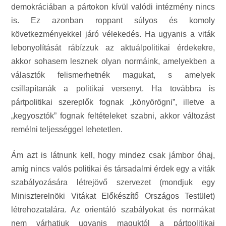
demokráciában a pártokon kívül valódi intézmény nincs
is. Ez azonban roppant súlyos és komoly
következményekkel járó vélekedés. Ha ugyanis a viták
lebonyolítását rábízzuk az aktuálpolitikai érdekekre,
akkor sohasem lesznek olyan normáink, amelyekben a
választók felismerhetnék magukat, s amelyek
csillapítanák a politikai versenyt. Ha továbbra is
pártpolitikai szereplők fognak „könyörögni”, illetve a
„kegyosztók” fognak feltételeket szabni, akkor változást
remélni teljességgel lehetetlen.
Ám azt is látnunk kell, hogy mindez csak jámbor óhaj,
amíg nincs valós politikai és társadalmi érdek egy a viták
szabályozására létrejövő szervezet (mondjuk egy
Miniszterelnöki Vitákat Előkészítő Országos Testület)
létrehozatalára. Az orientáló szabályokat és normákat
nem várhatjuk ugyanis maguktól a pártpolitikai