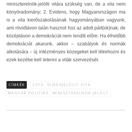
miniszterelnök-jelölti vitára szükség van, de a vita nem
könyöradomány; 2. Evidens, hogy Magyarországon ma
is a vita kierőszakolásának hagyományában vagyunk,
ami rövidtávon talán hasznot hoz az adott párt(ok)nak, de
középtávon a demokráciát nem lendíti előre. Ha élhetőbb
demokráciát akarunk, akkor – szabályok és normák
alkotására – új intézményes közegeket kell létrehozni és
ezek kezébe kell letenni a viták szervezését.
CÍMKÉK
2010
ELNÖKJELÖLTI VITA
MAGYAR POLITIKA
MINISZTERELNÖK-JELÖLT