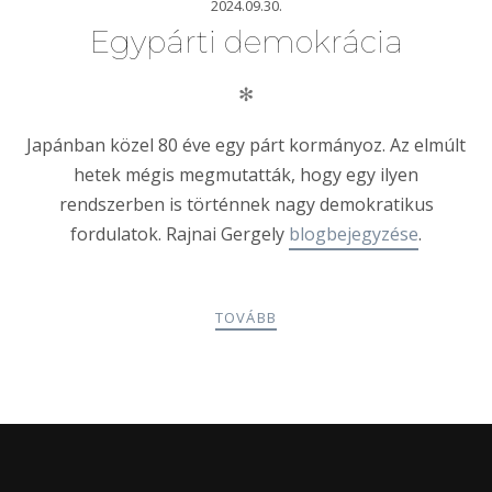
2024.09.30.
Egypárti demokrácia
✻
Japánban közel 80 éve egy párt kormányoz. Az elmúlt
hetek mégis megmutatták, hogy egy ilyen
rendszerben is történnek nagy demokratikus
fordulatok. Rajnai Gergely
blogbejegyzése
.
TOVÁBB
POSTS
PREV
NEXT
NAVIGATION