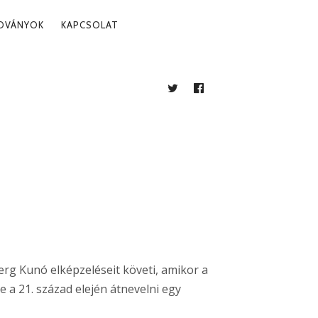
ADVÁNYOK
KAPCSOLAT
TWITTER
FACEBOOK
BLOG
erg Kunó elképzeléseit követi, amikor a
 a 21. század elején átnevelni egy