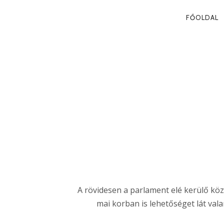
PRIMA
FŐOLDAL
NAVIG
HÍRSZERZŐ
Tag
A rövidesen a parlament elé kerülő köz
mai korban is lehetőséget lát val