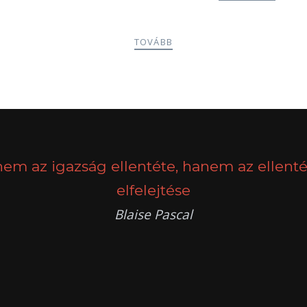
TOVÁBB
nem az igazság ellentéte, hanem az ellenté
elfelejtése
Blaise Pascal
k
g