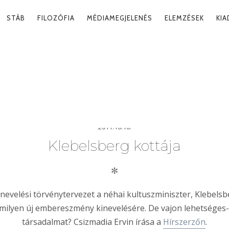
RY
STÁB
FILOZÓFIA
MÉDIAMEGJELENÉS
ELEMZÉSEK
KI
ATION
2011.10.10.
Klebelsberg kottája
✻
nevelési törvénytervezet a néhai kultuszminiszter, Klebelsb
amilyen új embereszmény kinevelésére. De vajon lehetséges-e
társadalmat? Csizmadia Ervin írása a
Hírszerzőn
.