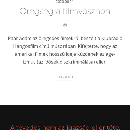
2020.06.21.
Öregség a filmvásznon
✻
Paár Ádám az öregedés filmekről beszélt a Klubrádió
Hangosfilm című műsorában. Kifejtette, hogy az
amerikai filmek hosszú ideje küzdenek az age-
izmus (az idősek diszkriminálása) ellen.
TOVÁBB
POSTS
PREV
NEXT
NAVIGATION
A tévedés nem az igazság ellentéte,