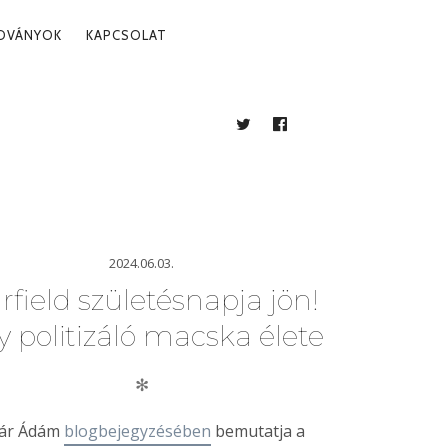
ADVÁNYOK
KAPCSOLAT
TWITTER
FACEBOOK
BLOG
2024.06.03.
rfield születésnapja jön!
y politizáló macska élete
✻
ár Ádám
blogbejegyzésében
bemutatja a