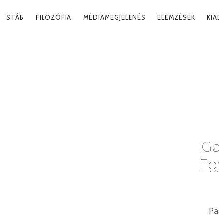
RY
STÁB
FILOZÓFIA
MÉDIAMEGJELENÉS
ELEMZÉSEK
KI
ATION
g
Ga
Eg
Pa