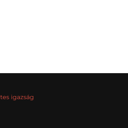
NEXT
tes igazság