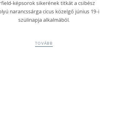
field-képsorok sikerének titkát a csibész
lyú narancssárga cicus közelgő június 19-i
szülinapja alkalmából.
TOVÁBB