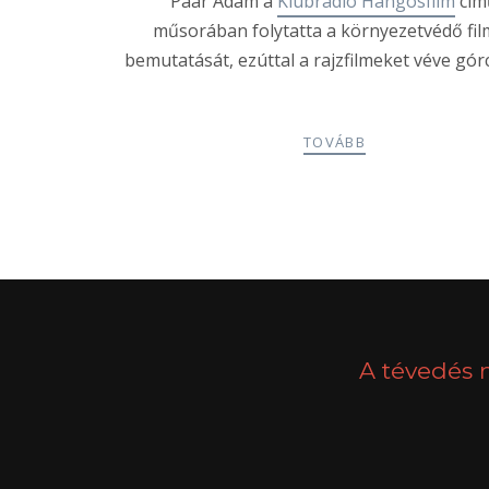
Paár Ádám a
Klubrádió Hangosfilm
cím
műsorában folytatta a környezetvédő fi
bemutatását, ezúttal a rajzfilmeket véve górc
TOVÁBB
POSTS
PREV
NAVIGATION
A tévedés 