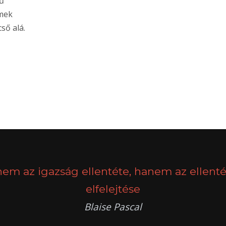
ű
lmek
ső alá.
nem az igazság ellentéte, hanem az ellenté
elfelejtése
Blaise Pascal