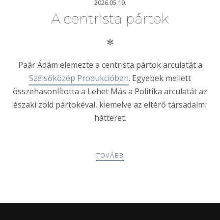
2026.05.19.
A centrista pártok
✻
Paár Ádám elemezte a centrista pártok arculatát a
Szélsőközép Produkcióban
. Egyebek mellett
összehasonlította a Lehet Más a Politika arculatát az
északi zöld pártokéval, kiemelve az eltérő társadalmi
hátteret.
TOVÁBB
POSTS
PREV
NEXT