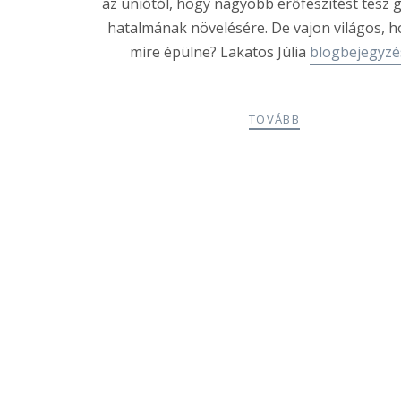
az uniótól, hogy nagyobb erőfeszítést tesz g
hatalmának növelésére. De vajon világos, h
mire épülne? Lakatos Júlia
blogbejegyzé
TOVÁBB