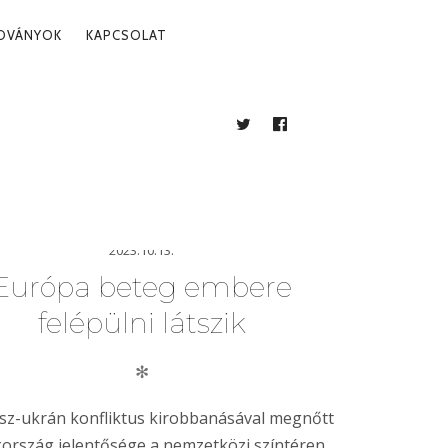
ADVÁNYOK
KAPCSOLAT
g
TWITTER
FACEBOOK
BLOG
2023.10.13.
Európa beteg embere
felépülni látszik
✻
sz-ukrán konfliktus kirobbanásával megnőtt
ország jelentősége a nemzetközi színtéren.