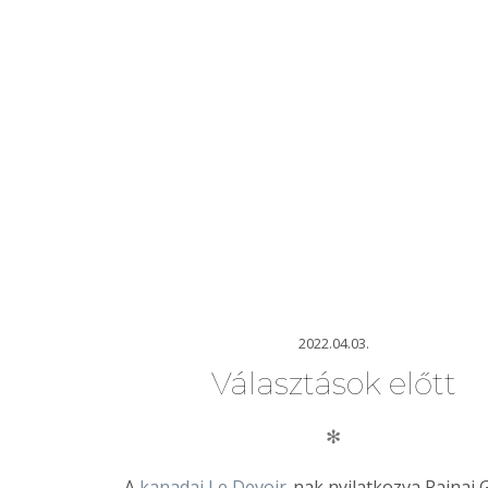
2022.04.03.
Választások előtt
✻
A
kanadai Le Devoir
-nak nyilatkozva Rajnai 