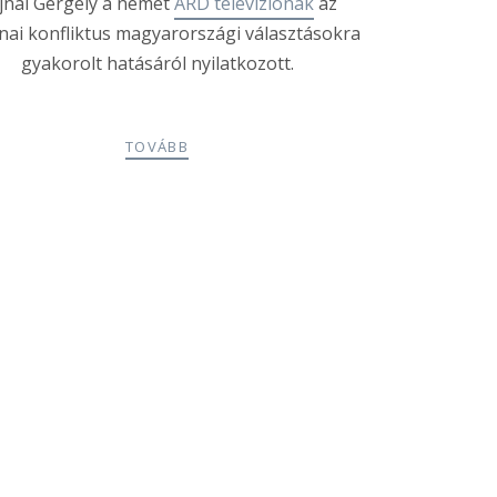
jnai Gergely a német
ARD televíziónak
az
nai konfliktus magyarországi választásokra
gyakorolt hatásáról nyilatkozott.
TOVÁBB