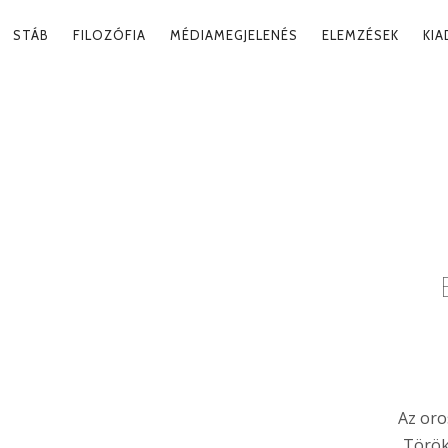
RY
STÁB
FILOZÓFIA
MÉDIAMEGJELENÉS
ELEMZÉSEK
KI
ATION
N KONFLIKTUS
Ta
Az oro
Török