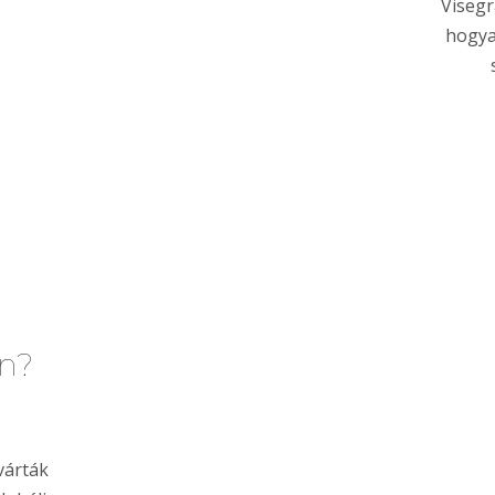
Visegr
hogya
an?
várták