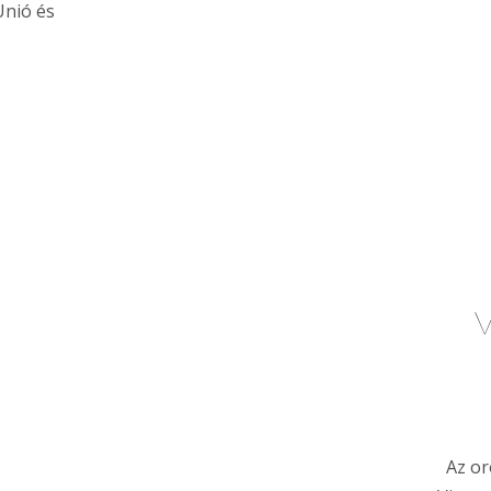
Unió és
V
Az or