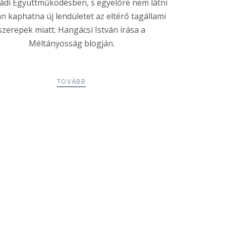
ádi Együttműködésben, s egyelőre nem látni
n kaphatna új lendületet az eltérő tagállami
szerepek miatt. Hangácsi István írása a
Méltányosság blogján.
TOVÁBB