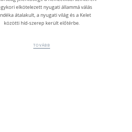
egykori elkötelezett nyugati állammá válás
ndéka átalakult, a nyugati világ és a Kelet
közötti híd-szerep került előtérbe.
TOVÁBB