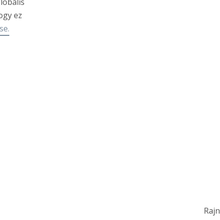
lobális
ogy ez
se.
Rajn