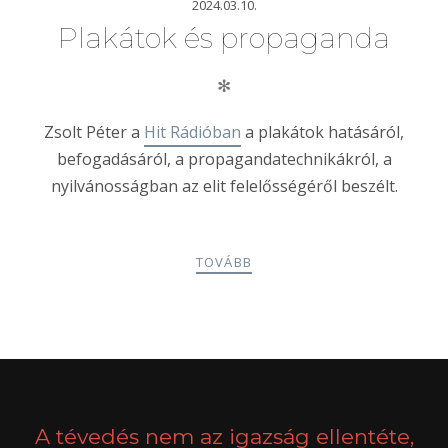
2024.03.10.
Plakátok és propaganda
✻
Zsolt Péter a
Hit Rádióban
a plakátok hatásáról,
befogadásáról, a propagandatechnikákról, a
nyilvánosságban az elit felelősségéről beszélt.
TOVÁBB
POSTS
PREV
NEXT
NAVIGATION
A tévedés nem az igazság ellentéte,