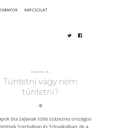
ADVÁNYOK
KAPCSOLAT
TWITTER
FACEBOOK
BLOG
2025.02.12.
Tüntetni vagy nem
tüntetni?
✻
pok óta zajlanak több százezres országos
tetések Szerbiában és Szlovákiában, de a