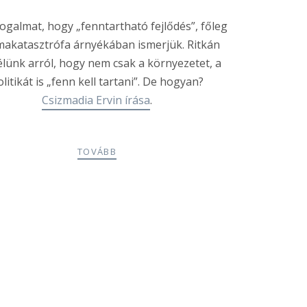
fogalmat, hogy „fenntartható fejlődés”, főleg
ímakatasztrófa árnyékában ismerjük. Ritkán
lünk arról, hogy nem csak a környezetet, a
olitikát is „fenn kell tartani”. De hogyan?
Csizmadia Ervin írása
.
TOVÁBB