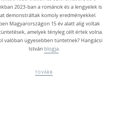
nkban 2023-ban a románok és a lengyelek is
at demonstráltak komoly eredményekkel.
ben Magyarországon 15 év alatt alig voltak
tüntetések, amelyek tényleg célt értek volna.
l valóban ügyesebben tüntetnek? Hangácsi
István
blogja
.
TOVÁBB