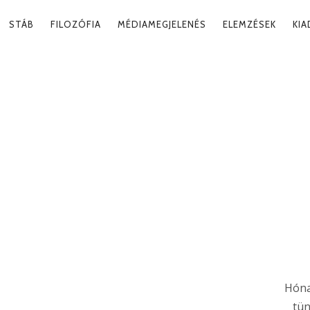
RY
STÁB
FILOZÓFIA
MÉDIAMEGJELENÉS
ELEMZÉSEK
KI
ATION
Hóna
tün