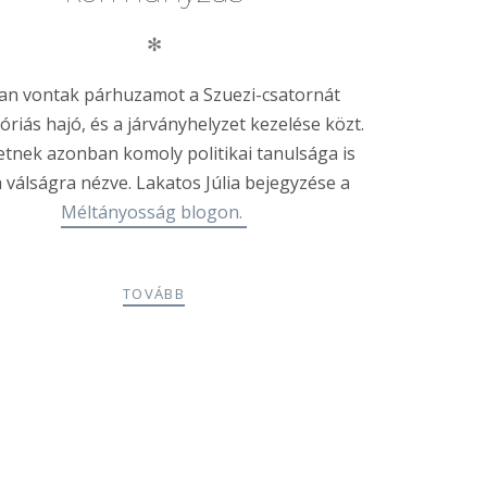
✻
an vontak párhuzamot a Szuezi-csatornát
óriás hajó, és a járványhelyzet kezelése közt.
etnek azonban komoly politikai tanulsága is
 válságra nézve. Lakatos Júlia bejegyzése a
Méltányosság blogon.
TOVÁBB