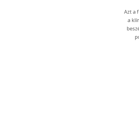
Azt a 
a kl
beszé
p