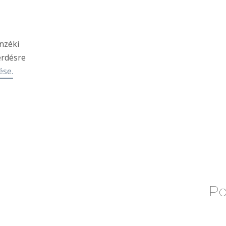
nzéki
kérdésre
ése.
Po