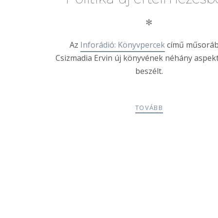
✻
Az
Inforádió: Könyvpercek
című műsorá
Csizmadia Ervin új könyvének néhány aspek
beszélt.
TOVÁBB