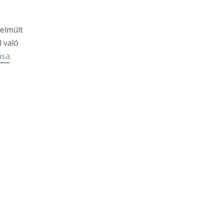
 elmúlt
l való
ása
.