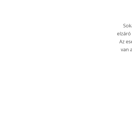
Sok
elzáró 
Az es
van a