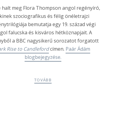
e halt meg Flora Thompson angol regényíró,
kinek szociografikus és félig önéletrajzi
nytrilógiája bemutatja egy 19. század végi
gol falucska és kisváros hétköznapjait. A
yből a BBC nagysikerű sorozatot forgatott
ark Rise to Candleford
címen.
Paár Ádám
blogbejegyzése.
TOVÁBB