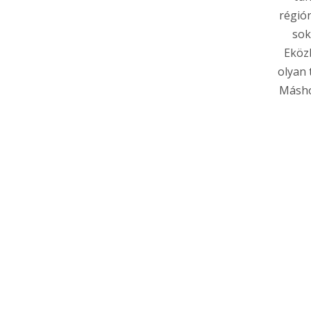
régió
sok
Eköz
olyan 
Másho