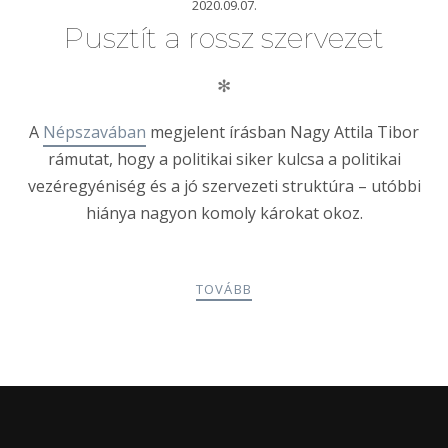
2020.09.07.
Pusztít a rossz szervezet
✻
A
Népszavában
megjelent írásban Nagy Attila Tibor
rámutat, hogy a politikai siker kulcsa a politikai
vezéregyéniség és a jó szervezeti struktúra – utóbbi
hiánya nagyon komoly károkat okoz.
TOVÁBB
POSTS
PREV
NEXT
NAVIGATION