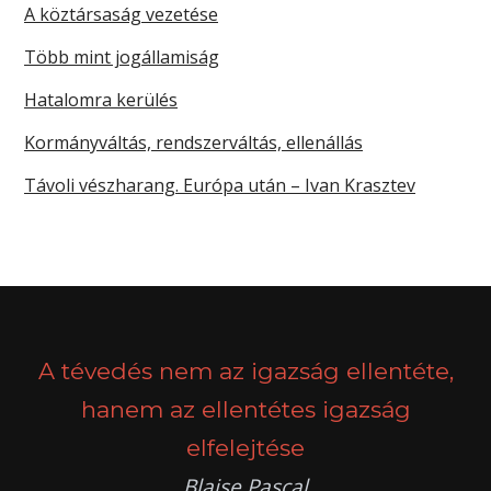
A köztársaság vezetése
Több mint jogállamiság
Hatalomra kerülés
Kormányváltás, rendszerváltás, ellenállás
Távoli vészharang. Európa után – Ivan Krasztev
A tévedés nem az igazság ellentéte,
hanem az ellentétes igazság
elfelejtése
Blaise Pascal