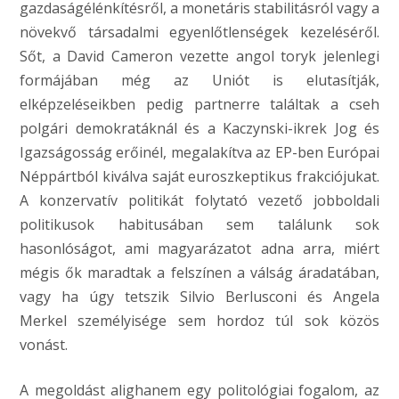
gazdaságélénkítésről, a monetáris stabilitásról vagy a
növekvő társadalmi egyenlőtlenségek kezeléséről.
Sőt, a David Cameron vezette angol toryk jelenlegi
formájában még az Uniót is elutasítják,
elképzeléseikben pedig partnerre találtak a cseh
polgári demokratáknál és a Kaczynski-ikrek Jog és
Igazságosság erőinél, megalakítva az EP-ben Európai
Néppártból kiválva saját euroszkeptikus frakciójukat.
A konzervatív politikát folytató vezető jobboldali
politikusok habitusában sem találunk sok
hasonlóságot, ami magyarázatot adna arra, miért
mégis ők maradtak a felszínen a válság áradatában,
vagy ha úgy tetszik Silvio Berlusconi és Angela
Merkel személyisége sem hordoz túl sok közös
vonást.
A megoldást alighanem egy politológiai fogalom, az