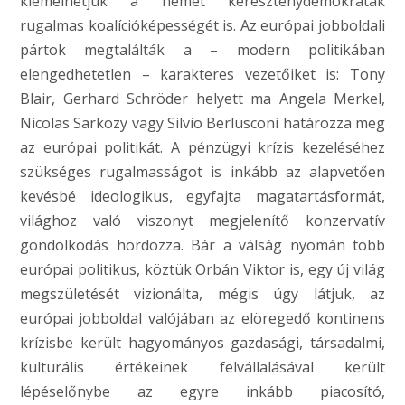
kiemelhetjük a német kereszténydemokraták
rugalmas koalícióképességét is. Az európai jobboldali
pártok megtalálták a – modern politikában
elengedhetetlen – karakteres vezetőiket is: Tony
Blair, Gerhard Schröder helyett ma Angela Merkel,
Nicolas Sarkozy vagy Silvio Berlusconi határozza meg
az európai politikát. A pénzügyi krízis kezeléséhez
szükséges rugalmasságot is inkább az alapvetően
kevésbé ideologikus, egyfajta magatartásformát,
világhoz való viszonyt megjelenítő konzervatív
gondolkodás hordozza. Bár a válság nyomán több
európai politikus, köztük Orbán Viktor is, egy új világ
megszületését vizionálta, mégis úgy látjuk, az
európai jobboldal valójában az elöregedő kontinens
krízisbe került hagyományos gazdasági, társadalmi,
kulturális értékeinek felvállalásával került
lépéselőnybe az egyre inkább piacosító,