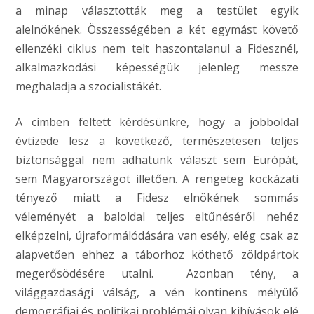
a minap választották meg a testület egyik
alelnökének. Összességében a két egymást követő
ellenzéki ciklus nem telt haszontalanul a Fidesznél,
alkalmazkodási képességük jelenleg messze
meghaladja a szocialistákét.
A címben feltett kérdésünkre, hogy a jobboldal
évtizede lesz a következő, természetesen teljes
biztonsággal nem adhatunk választ sem Európát,
sem Magyarországot illetően. A rengeteg kockázati
tényező miatt a Fidesz elnökének sommás
véleményét a baloldal teljes eltűnéséről nehéz
elképzelni, újraformálódására van esély, elég csak az
alapvetően ehhez a táborhoz köthető zöldpártok
megerősödésére utalni. Azonban tény, a
világgazdasági válság, a vén kontinens mélyülő
demográfiai és politikai problémái olyan kihívások elé