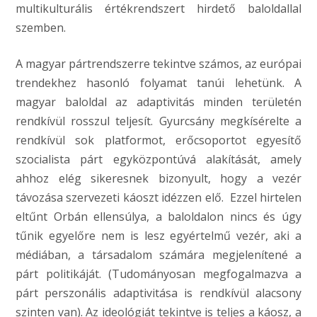
multikulturális értékrendszert hirdető baloldallal
szemben.
A magyar pártrendszerre tekintve számos, az európai
trendekhez hasonló folyamat tanúi lehetünk. A
magyar baloldal az adaptivitás minden területén
rendkívül rosszul teljesít. Gyurcsány megkísérelte a
rendkívül sok platformot, erőcsoportot egyesítő
szocialista párt egyközpontúvá alakítását, amely
ahhoz elég sikeresnek bizonyult, hogy a vezér
távozása szervezeti káoszt idézzen elő. Ezzel hirtelen
eltűnt Orbán ellensúlya, a baloldalon nincs és úgy
tűnik egyelőre nem is lesz egyértelmű vezér, aki a
médiában, a társadalom számára megjelenítené a
párt politikáját. (Tudományosan megfogalmazva a
párt perszonális adaptivitása is rendkívül alacsony
szinten van). Az ideológiát tekintve is teljes a káosz, a