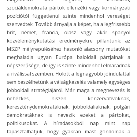
szociáldemokrata pártok ellenzéki vagy kormányzati
pozíciótól függetlenül szinte mindenhol vereséget
szenvedtek. Tovább árnyalja a képet, ha a legfrissebb
brit, német, francia, olasz vagy akár spanyol
közvéleménykutatási eredményekre pillantunk: az
MSZP mélyrepüléséhez hasonló alacsony mutatókat
meghaladja ugyan Európa baloldali pártjainak a
népszerűsége, de így is szinte mindenhol elmaradnak
a riválissal szemben. Holott a legnagyobb jóindulattal
sem beszélhetünk a válságkezelés valamely egységes
jobboldali stratégiájáról. Már maga a megnevezés is
nehézkes, hiszen konzervatívoknak,
kereszténydemokratáknak, jobboldaliaknak, polgári
demokratáknak is nevezik ezeket a pártokat,
politikusokat. A híradásokból nap mint nap
tapasztalhatjuk, hogy gyakran mást gondolnak a