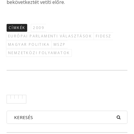
bekövetkeztét vetíti előre.
CÍMKÉK
2009
EURÓPAI PARLAMENTI VÁLASZTÁSOK
FIDESZ
MAGYAR POLITIKA
MSZP
NEMZETKÖZI FOLYAMATOK