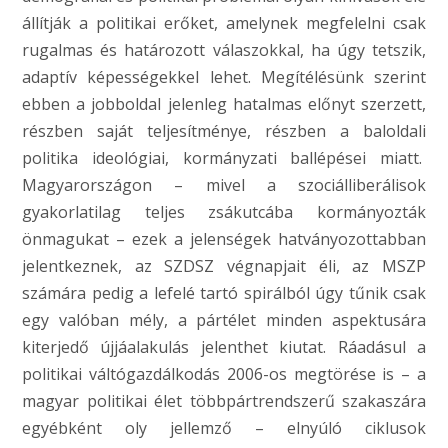
állítják a politikai erőket, amelynek megfelelni csak
rugalmas és határozott válaszokkal, ha úgy tetszik,
adaptív képességekkel lehet. Megítélésünk szerint
ebben a jobboldal jelenleg hatalmas előnyt szerzett,
részben saját teljesítménye, részben a baloldali
politika ideológiai, kormányzati ballépései miatt.
Magyarországon – mivel a szociálliberálisok
gyakorlatilag teljes zsákutcába kormányozták
önmagukat – ezek a jelenségek hatványozottabban
jelentkeznek, az SZDSZ végnapjait éli, az MSZP
számára pedig a lefelé tartó spirálból úgy tűnik csak
egy valóban mély, a pártélet minden aspektusára
kiterjedő újjáalakulás jelenthet kiutat. Ráadásul a
politikai váltógazdálkodás 2006-os megtörése is – a
magyar politikai élet többpártrendszerű szakaszára
egyébként oly jellemző – elnyúló ciklusok