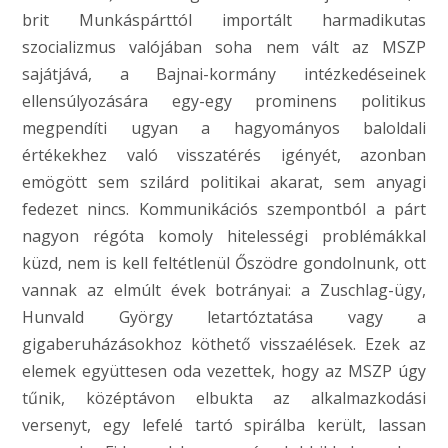
brit Munkáspárttól importált harmadikutas
szocializmus valójában soha nem vált az MSZP
sajátjává, a Bajnai-kormány intézkedéseinek
ellensúlyozására egy-egy prominens politikus
megpendíti ugyan a hagyományos baloldali
értékekhez való visszatérés igényét, azonban
emögött sem szilárd politikai akarat, sem anyagi
fedezet nincs. Kommunikációs szempontból a párt
nagyon régóta komoly hitelességi problémákkal
küzd, nem is kell feltétlenül Őszödre gondolnunk, ott
vannak az elmúlt évek botrányai: a Zuschlag-ügy,
Hunvald György letartóztatása vagy a
gigaberuházásokhoz köthető visszaélések. Ezek az
elemek együttesen oda vezettek, hogy az MSZP úgy
tűnik, középtávon elbukta az alkalmazkodási
versenyt, egy lefelé tartó spirálba került, lassan