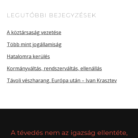
LEGUTÓBBI BEJEGYZÉSEK
A köztársaság vezetése
Több mint jogállamiság
Hatalomra kerülés
Kormányváltás, rendszerváltás, ellenállás
Távoli vészharang. Európa után – Ivan Krasztev
A tévedés nem az igazság ellentéte,