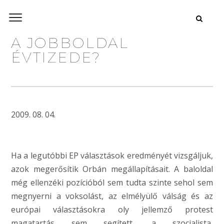
A JOBBOLDAL
ÉVTIZEDE?
2009. 08. 04.
Ha a legutóbbi EP választások eredményét vizsgáljuk,
azok megerősítik Orbán megállapításait. A baloldal
még ellenzéki pozícióból sem tudta szinte sehol sem
megnyerni a voksolást, az elmélyülő válság és az
európai választásokra oly jellemző protest
magatartás sem segített, a szocialista,