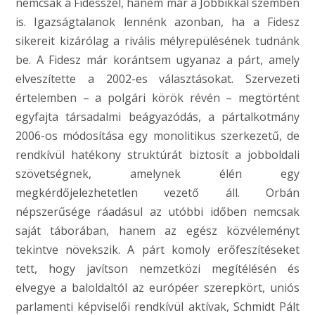
nemcsak a Fidesszel, hanem már a Jobbikkal szemben
is. Igazságtalanok lennénk azonban, ha a Fidesz
sikereit kizárólag a rivális mélyrepülésének tudnánk
be. A Fidesz már korántsem ugyanaz a párt, amely
elveszítette a 2002-es választásokat. Szervezeti
értelemben – a polgári körök révén – megtörtént
egyfajta társadalmi beágyazódás, a pártalkotmány
2006-os módosítása egy monolitikus szerkezetű, de
rendkívül hatékony struktúrát biztosít a jobboldali
szövetségnek, amelynek élén egy
megkérdőjelezhetetlen vezető áll. Orbán
népszerűsége ráadásul az utóbbi időben nemcsak
saját táborában, hanem az egész közvéleményt
tekintve növekszik. A párt komoly erőfeszítéseket
tett, hogy javítson nemzetközi megítélésén és
elvegye a baloldaltól az európéer szerepkört, uniós
parlamenti képviselői rendkívül aktívak, Schmidt Pált