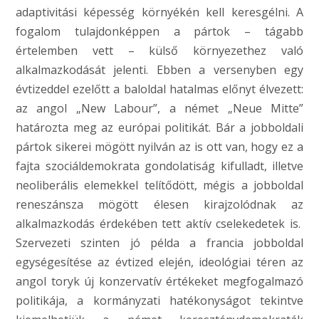
adaptivitási képesség környékén kell keresgélni. A
fogalom tulajdonképpen a pártok – tágabb
értelemben vett – külső környezethez való
alkalmazkodását jelenti. Ebben a versenyben egy
évtizeddel ezelőtt a baloldal hatalmas előnyt élvezett:
az angol „New Labour”, a német „Neue Mitte”
határozta meg az európai politikát. Bár a jobboldali
pártok sikerei mögött nyilván az is ott van, hogy ez a
fajta szociáldemokrata gondolatiság kifulladt, illetve
neoliberális elemekkel telítődött, mégis a jobboldal
reneszánsza mögött élesen kirajzolódnak az
alkalmazkodás érdekében tett aktív cselekedetek is.
Szervezeti szinten jó példa a francia jobboldal
egységesítése az évtized elején, ideológiai téren az
angol toryk új konzervatív értékeket megfogalmazó
politikája, a kormányzati hatékonyságot tekintve