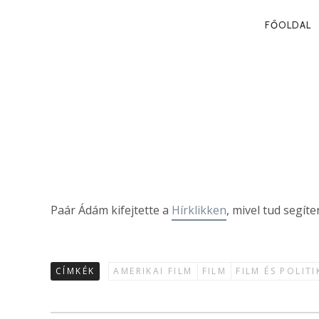
PRIMA
FŐOLDAL
NAVIG
A MEGÉRTÉS
Paár Ádám
Paár Ádám kifejtette a
Hírklikken
, mivel tud segít
CÍMKÉK
AMERIKAI FILM
FILM
FILM ÉS POLITI