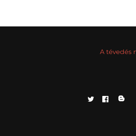
A tévedés 
twitter
faceboo
blo