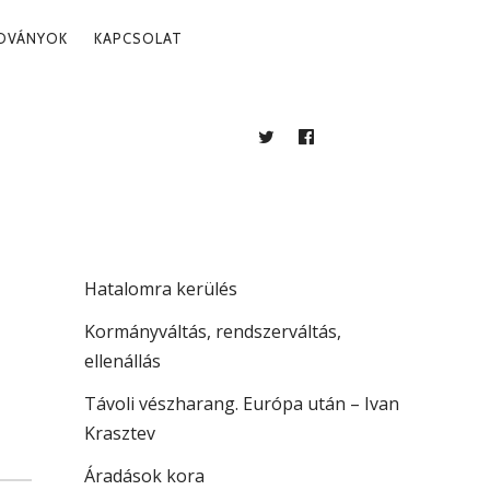
ADVÁNYOK
KAPCSOLAT
TWITTER
FACEBOOK
BLOG
LEGUTÓBBI BEJEGYZÉSEK
. 27.
Több mint jogállamiság
Hatalomra kerülés
Kormányváltás, rendszerváltás,
ellenállás
Távoli vészharang. Európa után – Ivan
Krasztev
Áradások kora