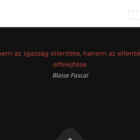
nem az igazság ellentéte, hanem az ellenté
elfelejtése
Blaise Pascal
k
g