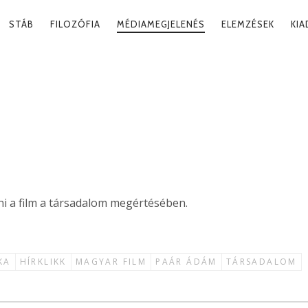
RY
STÁB
FILOZÓFIA
MÉDIAMEGJELENÉS
ELEMZÉSEK
KI
ATION
 MŰVÉSZETE
2021. 12
eni a film a társadalom megértésében.
KA
HÍRKLIKK
MAGYAR FILM
PAÁR ÁDÁM
TÁRSADALOM