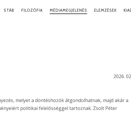
RY
STÁB
FILOZÓFIA
MÉDIAMEGJELENÉS
ELEMZÉSEK
KI
ATION
ETÍCIÓ SZEREPE
IÁBAN
2026. 02
ényezés, melyet a döntéshozók átgondolhatnak, majd akár a
ényeiért politikai felelősséggel tartoznak. Zsolt Péter