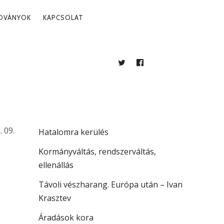
ADVÁNYOK
KAPCSOLAT
TWITTER
FACEBOOK
BLOG
LEGUTÓBBI BEJEGYZÉSEK
Több mint jogállamiság
. 09.
Hatalomra kerülés
Kormányváltás, rendszerváltás,
ellenállás
Távoli vészharang. Európa után – Ivan
Krasztev
Áradások kora