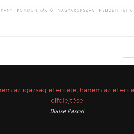
MPÁNY
KOMMUNIKÁCIÓ
MAGYARORSZÁG
NEMZETI PETÍC
nem az igazság ellentéte, hanem az ellenté
elfelejtése
Blaise Pascal