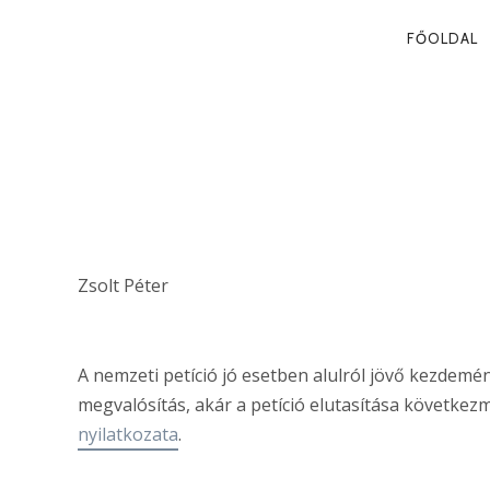
PRIMA
FŐOLDAL
NAVIG
A NEMZETI P
A DEMOKRÁC
Zsolt Péter
A nemzeti petíció jó esetben alulról jövő kezdem
megvalósítás, akár a petíció elutasítása következm
nyilatkozata
.