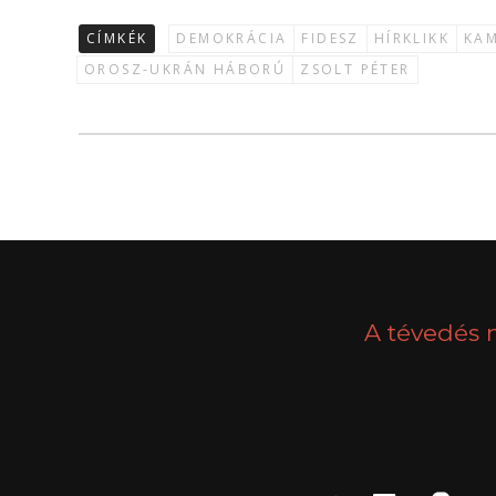
CÍMKÉK
DEMOKRÁCIA
FIDESZ
HÍRKLIKK
KA
OROSZ-UKRÁN HÁBORÚ
ZSOLT PÉTER
A tévedés 