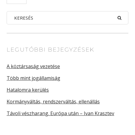
LEGUTÓBBI BEJEGYZÉSEK
A köztársaság vezetése
Több mint jogállamiság
Hatalomra kerülés
Kormányváltás, rendszerváltás, ellenállás
Távoli vészharang. Európa után – Ivan Krasztev