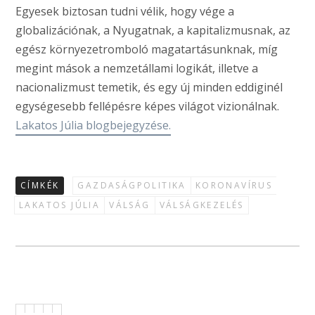
Egyesek biztosan tudni vélik, hogy vége a
globalizációnak, a Nyugatnak, a kapitalizmusnak, az
egész környezetromboló magatartásunknak, míg
megint mások a nemzetállami logikát, illetve a
nacionalizmust temetik, és egy új minden eddiginél
egységesebb fellépésre képes világot vizionálnak.
Lakatos Júlia blogbejegyzése.
CÍMKÉK
GAZDASÁGPOLITIKA
KORONAVÍRUS
LAKATOS JÚLIA
VÁLSÁG
VÁLSÁGKEZELÉS