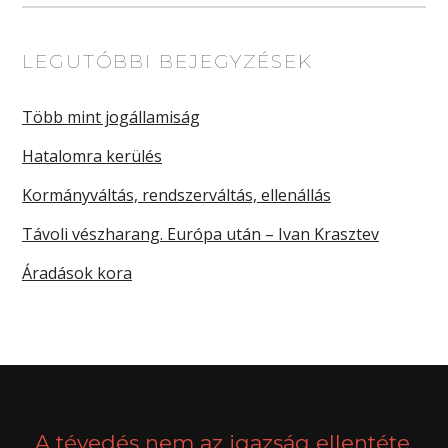
LEGUTÓBBI BEJEGYZÉSEK
Több mint jogállamiság
Hatalomra kerülés
Kormányváltás, rendszerváltás, ellenállás
Távoli vészharang. Európa után – Ivan Krasztev
Áradások kora
A tévedés nem az igazság ellentéte,