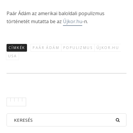
Paár Ádám az amerikai baloldali populizmus
történetét mutatta be az
Újkor.hu
-n.
CÍMKÉK
PAÁR ÁDÁM
POPULIZMUS
ÚJKOR.HU
USA