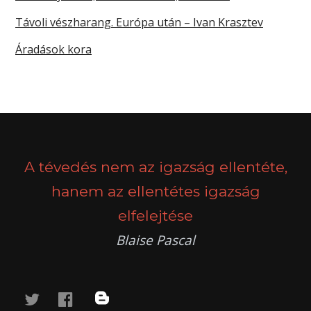
Távoli vészharang. Európa után – Ivan Krasztev
Áradások kora
A tévedés nem az igazság ellentéte,
hanem az ellentétes igazság
elfelejtése
Blaise Pascal
twitter
facebook
blog