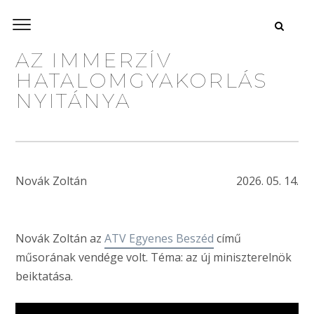
AZ IMMERZÍV
HATALOMGYAKORLÁS
NYITÁNYA
Novák Zoltán
2026. 05. 14.
Novák Zoltán az
ATV Egyenes Beszéd
című
műsorának vendége volt. Téma: az új miniszterelnök
beiktatása.