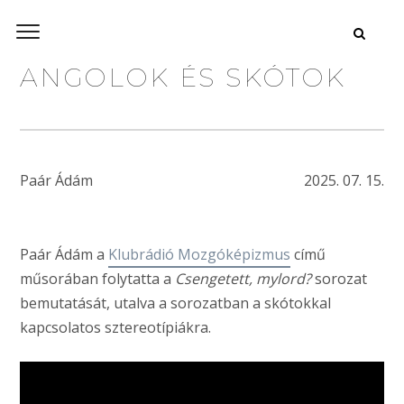
ANGOLOK ÉS SKÓTOK
Paár Ádám
2025. 07. 15.
Paár Ádám a
Klubrádió Mozgóképizmus
című
műsorában folytatta a
Csengetett, mylord?
sorozat
bemutatását, utalva a sorozatban a skótokkal
kapcsolatos sztereotípiákra.