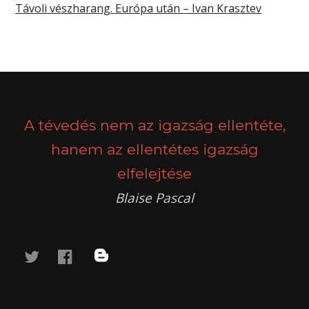
Távoli vészharang. Európa után – Ivan Krasztev
A tévedés nem az igazság ellentéte,
hanem az ellentétes igazság
elfelejtése
Blaise Pascal
twitter
facebook
blog