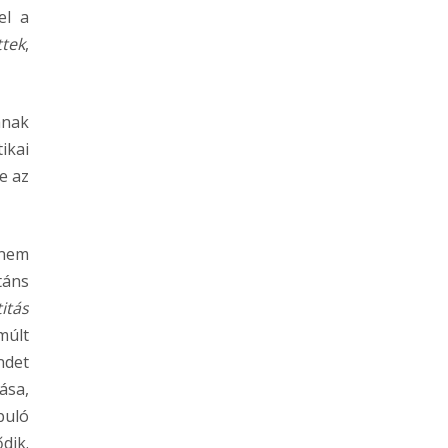
el a
ttek
,
ának
ikai
e az
 nem
táns
itás
múlt
ndet
ása,
puló
dik.