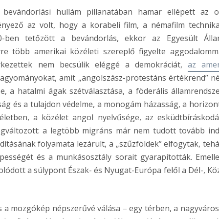
 bevándorlási hullám pillanatában hamar ellépett az o
ényező az volt, hogy a korabeli film, a némafilm technika
0-ben tetőzött a bevándorlás, ekkor az Egyesült Áll
yre több amerikai közéleti szereplő figyelte aggodalomm
érkezettek nem becsülik eléggé a demokráciát,
az amer
hagyományokat, amit „angolszász-protestáns értékrend” n
e, a hatalmi ágak szétválasztása, a föderális államrendsze
ág és a tulajdon védelme, a monogám házasság, a horizont
életben, a közélet angol nyelvűsége, az esküdtbíráskodá
egváltozott: a legtöbb migráns már nem tudott tovább ind
dításának folyamata lezárult, a „szűzföldek” elfogytak, tehá
ességét és a munkásosztály sorait gyarapították. Emelle
tolódott a súlypont Észak- és Nyugat-Európa felől a Dél-, Kö
 mozgókép népszerűvé válása – egy térben, a nagyváro