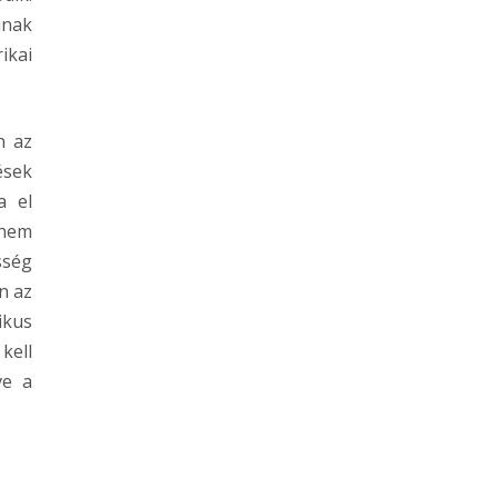
inak
ikai
n az
ések
a el
 nem
sség
n az
ikus
kell
ve a