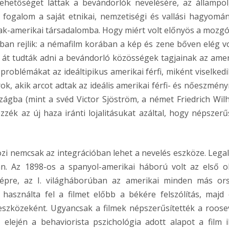
lehetőséget láttak a bevándorlók nevelésére, az állampol
 fogalom a saját etnikai, nemzetiségi és vallási hagyomá
szak-amerikai társadalomba. Hogy miért volt előnyös a mozg
ban rejlik: a némafilm korában a kép és zene bőven elég vo
át tudták adni a bevándorló közösségek tagjainak az amer
roblémákat az ideáltipikus amerikai férfi, miként viselkedi
ok, akik arcot adtak az ideális amerikai férfi- és nőeszmény
ágba (mint a svéd Victor Sjöström, a német Friedrich Wil
zzék az új haza iránti lojalitásukat azáltal, hogy népszerűs
 nemcsak az integrációban lehet a nevelés eszköze. Lega
n. Az 1898-os a spanyol-amerikai háború volt az első o
képre, az I. világháborúban az amerikai minden más or
használta fel a filmet előbb a békére felszólítás, majd 
szközeként. Ugyancsak a filmek népszerűsítették a roosev
elején a behaviorista pszichológia adott alapot a film i