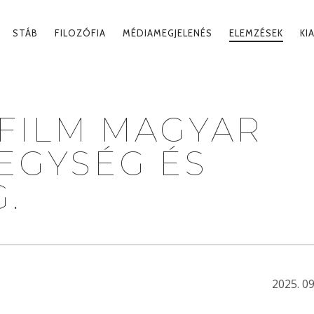
MARY
STÁB
FILOZÓFIA
MÉDIAMEGJELENÉS
ELEMZÉSEK
KI
IGATION
 FILM MAGYAR
 EGYSÉG ÉS
.
2025. 09