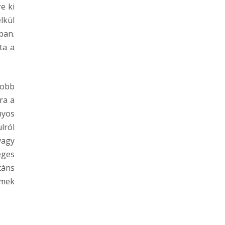
e ki
lkül
ban.
ta a
yobb
ra a
nyos
lról
vagy
éges
táns
lmek