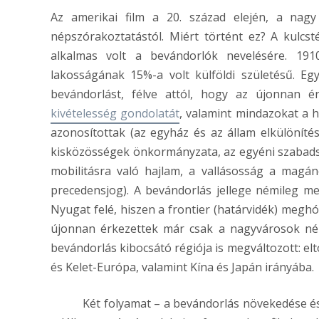
Az amerikai film a 20. század elején, a nagy
népszórakoztatástól. Miért történt ez? A kulcst
alkalmas volt a bevándorlók nevelésére. 191
lakosságának 15%-a volt külföldi születésű. Eg
bevándorlást, félve attól, hogy az újonnan 
kivételesség gondolatát
, valamint mindazokat a 
azonosítottak (az egyház és az állam elkülönítés
kisközösségek önkormányzata, az egyéni szabads
mobilitásra való hajlam, a vallásosság a magán
precedensjog). A bevándorlás jellege némileg m
Nyugat felé, hiszen a frontier (határvidék) meghó
újonnan érkezettek már csak a nagyvárosok nép
bevándorlás kibocsátó régiója is megváltozott: el
és Kelet-Európa, valamint Kína és Japán irányába.
Két folyamat – a bevándorlás növekedése és a