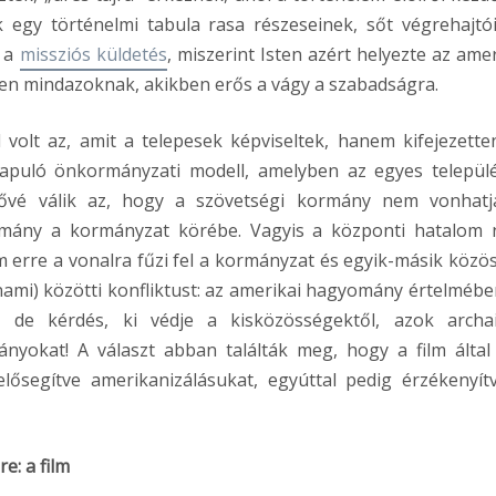
 egy történelmi tabula rasa részeseinek, sőt végrehajtó
t a
missziós küldetés
, miszerint Isten azért helyezte az amer
en mindazoknak, akikben erős a vágy a szabadságra.
 volt az, amit a telepesek képviseltek, hanem kifejezette
alapuló önkormányzati modell, amelyben az egyes települ
tővé válik az, hogy a szövetségi kormány nem vonhatj
tmány a kormányzat körébe. Vagyis a központi hatalom
lm erre a vonalra fűzi fel a kormányzat és egyik-másik közö
etnami) közötti konfliktust: az amerikai hagyomány értelmébe
 de kérdés, ki védje a kisközösségektől, azok archa
ányokat! A választ abban találták meg, hogy a film által 
lősegítve amerikanizálásukat, egyúttal pedig érzékenyít
e: a film