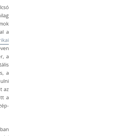
lcsó
ilag
amok
al a
ikai
éven
r, a
ális
s, a
ulni
t az
tt a
zép-
sban