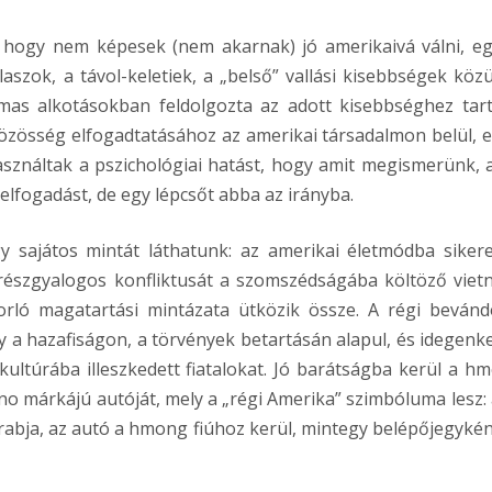
 hogy nem képesek (nem akarnak) jó amerikaivá válni, eg
olaszok, a távol-keletiek, a „belső” vallási kisebbségek közü
mas alkotásokban feldolgozta az adott kisebbséghez tar
közösség elfogadtatásához az amerikai társadalmon belül, e
asználtak a pszichológiai hatást, hogy amit megismerünk, a
lfogadást, de egy lépcsőt abba az irányba.
y sajátos mintát láthatunk: az amerikai életmódba siker
erészgyalogos konfliktusát a szomszédságába költöző viet
orló magatartási mintázata ütközik össze. A régi bevánd
a hazafiságon, a törvények betartásán alapul, és idegenk
-kultúrába illeszkedett fiatalokat. Jó barátságba kerül a h
ino márkájú autóját, mely a „régi Amerika” szimbóluma lesz: 
arabja, az autó a hmong fiúhoz kerül, mintegy belépőjegykén