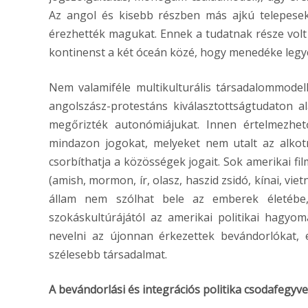
Az angol és kisebb részben más ajkú telepesek
érezhették magukat. Ennek a tudatnak része vol
kontinenst a két óceán közé, hogy menedéke legy
Nem valamiféle multikulturális társadalommodell
angolszász-protestáns kiválasztottságtudaton 
megőrizték autonómiájukat. Innen értelmezhe
mindazon jogokat, melyeket nem utalt az alko
csorbíthatja a közösségek jogait. Sok amerikai fi
(amish, mormon, ír, olasz, haszid zsidó, kínai, vi
állam nem szólhat bele az emberek életébe,
szokáskultúrájától az amerikai politikai hagyom
nevelni az újonnan érkezettek bevándorlókat, e
szélesebb társadalmat.
A bevándorlási és integrációs politika csodafegyver