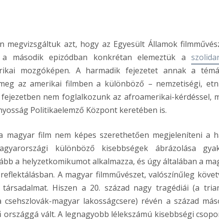
en megvizsgáltuk azt, hogy az Egyesült Államok filmművés
 a második epizódban konkrétan elemeztük a
szolida
erikai mozgóképen. A harmadik fejezetet annak a tém
meg az amerikai filmben a különböző – nemzetiségi, etni
 fejezetben nem foglalkozunk az afroamerikai-kérdéssel, m
ányosság Politikaelemző Központ keretében is.
t a magyar film nem képes szerethetően megjeleníteni a h
gyarországi különböző kisebbségek ábrázolása gya
nkább a helyzetkomikumot alkalmazza, és úgy általában a ma
reflektálásban. A magyar filmművészet, valószínűleg követ
 társadalmat. Hiszen a 20. század nagy tragédiái (a tria
 a csehszlovák-magyar lakosságcsere) révén a század más
országgá vált. A legnagyobb lélekszámú kisebbségi csopor