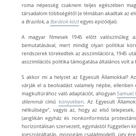
roma népesség csaknem teljes egészében magya
társadalom többségétől (e témában akadtak az elm
a
Brazilok
, a
Barátok közt
egyes epizódjai).
A magyar filmesek 1945 előtt valószínűleg a
bemutatásával, mert mindig olyan politikai kö
rendszerek törekedtek az asszimilációra, 1945 után
asszimilációs politika támogatása általános volt a
S akkor mi a helyzet az Egyesült Államokkal? 
várják el a beolvadást valamely népbe, ellenben 
magkultúrához való adaptációt, ahogyan
Samuel 
dilemmái
című
könyvében
.
Az Egyesült Államok 
nélkülisége”, vagyis az, hogy az első telepese
(anglikán egyház és nonkonformista protestáns 
horizontálisan szervezett, egymástól független 
jogszolgáltatás, monogám családmodell), úgy érezt