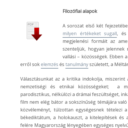
Filozófiai alapok
A sorozat első két fejezetéb
milyen értékeket sugall
, és
megjelenési formáit az am
szenteljük, hogyan jelennek 
vallási – közösségek. Ebben a
erről sok
elemzés
és
tanulmány
született, a Mélt
Választásunkat az a kritika indokolja, miszerin
nemzetiségi és etnikai közösségeket; a ma
parodisztikus, nélkülözi a drámai feszültséget, i
film nem elég bátor a sokszínűség témájára való 
közvéleményt, túlzottan egységesnek tételezi a
békediktátum, a holokauszt, a kitelepítések és
felére Magyarország lényegében egységes nyelvű 