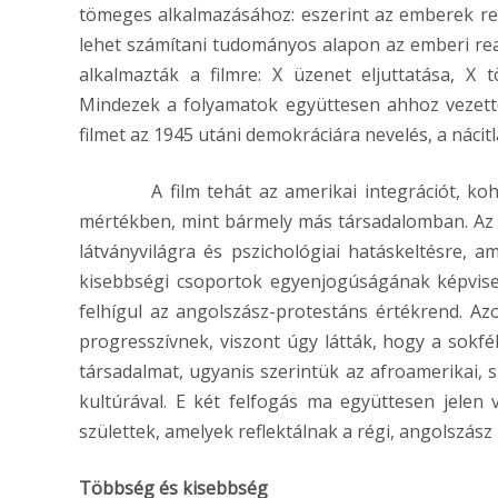
tömeges alkalmazásához: eszerint az emberek rea
lehet számítani tudományos alapon az emberi reak
alkalmazták a filmre: X üzenet eljuttatása, X 
Mindezek a folyamatok együttesen ahhoz vezette
filmet az 1945 utáni demokráciára nevelés, a nácitl
A film tehát az amerikai integrációt, kohézi
mértékben, mint bármely más társadalomban. Az 1
látványvilágra és pszichológiai hatáskeltésre, am
kisebbségi csoportok egyenjogúságának képvisel
felhígul az angolszász-protestáns értékrend. Az
progresszívnek, viszont úgy látták, hogy a sok
társadalmat, ugyanis szerintük az afroamerikai, 
kultúrával. E két felfogás ma együttesen jelen 
születtek, amelyek reflektálnak a régi, angolszász
Többség és kisebbség