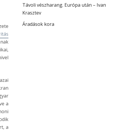
Távoli vészharang. Európa után – Ivan
Krasztev
Áradások kora
zete
ritás
ának
kai,
ivel
azai
kran
gyar
ve a
noni
odik
t, a