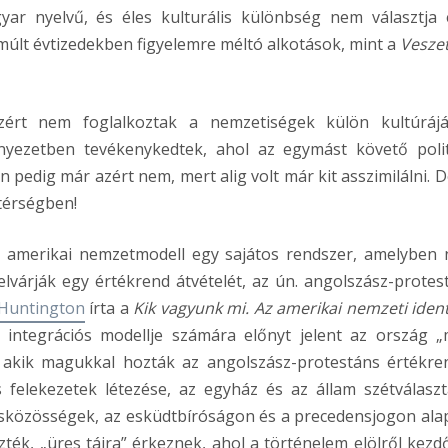
r nyelvű, és éles kulturális különbség nem választja 
últ évtizedekben figyelemre méltó alkotások, mint a
Vesze
zért nem foglalkoztak a nemzetiségek külön kultúráj
rnyezetben tevékenykedtek, ahol az egymást követő polit
 pedig már azért nem, mert alig volt már kit asszimilálni. D
 térségben!
Az amerikai nemzetmodell egy sajátos rendszer, amelyben
elvárják egy értékrend átvételét, az ún. angolszász-protes
Huntington
írta a
Kik vagyunk mi.
Az amerikai nemzeti ident
integrációs modellje számára előnyt jelent az ország „
k, akik magukkal hozták az angolszász-protestáns értékre
felekezetek létezése, az egyház és az állam szétválaszt
kisközösségek, az esküdtbíróságon és a precedensjogon ala
ék, „üres tájra” érkeznek, ahol a történelem elölről kezdő