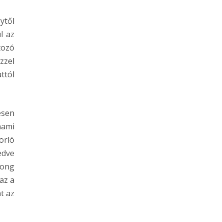
ytől
l az
tozó
zzel
ttól
esen
nami
orló
edve
mong
az a
t az