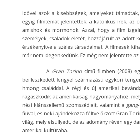
Idővel azok a kisebbségek, amelyeket támadtak,
egyig filmtémát jelentettek: a katolikus írek, az 
amishok és mormonok. Azzal, hogy a film izgal
személyek, családok életét, hozzájárult az adott 
érzékenyítve a széles társadalmat. A filmesek kih
már nem idegenkedünk. Ez még nem jelentette az e
A
Gran Torino
című filmben (2008) eg
beilleszkedett lengyel származású egykori teng
hmong családdal. A régi és új amerikai bevánd
ragaszkodik az amerikaiság hagyományához, mely 
nézi klánszellemű szomszédjait, valamint a
gang
fiúval, és neki ajándékozza féltve őrzött Gran Tor
világ, mely elsüllyedt, de az adomány révén egy d
amerikai kultúrába.