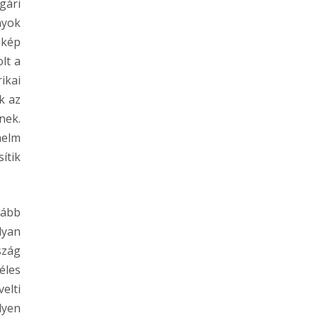
gári
nyok
ókép
lt a
ikai
k az
nek.
helm
ítik
lább
lyan
szág
éles
elti
lyen