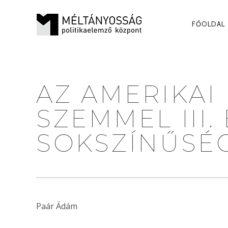
PRI
FŐOLDAL
NAV
AZ AMERIKAI
SZEMMEL III.
SOKSZÍNŰSÉG
Paár Ádám