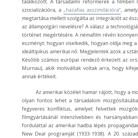
találkozott. A társadalmi reformerek a filmben 
szocializációra, a
„hazafias asszimilációra”
, amely
megtartása mellett szolgálta az integrációt az é
az állampolgári nevelésre? A válasz a technológiá
történet megértésére. A némafilm révén könnyen 
eszményt: hogyan viselkedik, hogyan oldja meg a p
ideáltipikus amerikai nő. Megjelentek azok a sztár
Később számos európai rendező érkezett az orsz
Murnau), akik motiváltak voltak arra, hogy kifeje
annak értékeit.
Az amerikai közélet hamar rájött, hogy a mozi
olyan fontos lehet a társadalom mozgósításába
fegyveres konfliktus, amelyet felvettek mozgó
filmgyártásánál intenzívebben és harsányabban 
fordulattal az amerikai hadba lépés propagandae
New Deal programját (1933-1938). A 20. század 