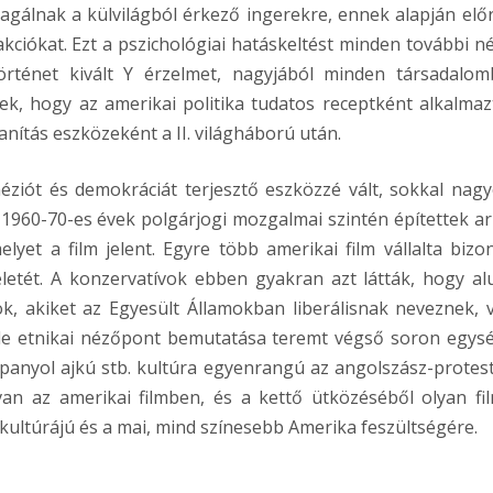
gálnak a külvilágból érkező ingerekre, ennek alapján előr
ciókat. Ezt a pszichológiai hatáskeltést minden további né
történet kivált Y érzelmet, nagyjából minden társadalom
k, hogy az amerikai politika tudatos receptként alkalmaz
anítás eszközeként a II. világháború után.
ót és demokráciát terjesztő eszközzé vált, sokkal nag
960-70-es évek polgárjogi mozgalmai szintén építettek ar
elyet a film jelent. Egyre több amerikai film vállalta bizo
etét. A konzervatívok ebben gyakran azt látták, hogy alu
ok, akiket az Egyesült Államokban liberálisnak neveznek, 
féle etnikai nézőpont bemutatása teremt végső soron egys
spanyol ajkú stb. kultúra egyenrangú az angolszász-protes
van az amerikai filmben, és a kettő ütközéséből olyan fi
 kultúrájú és a mai, mind színesebb Amerika feszültségére.