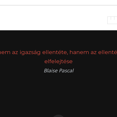
nem az igazság ellentéte, hanem az ellenté
elfelejtése
Blaise Pascal
k
g