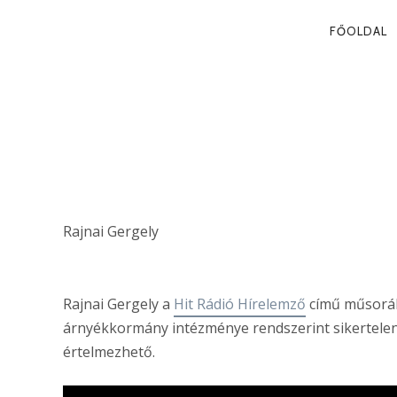
PRIMA
FŐOLDAL
NAVIG
AZ ÁRNYÉKK
SZEREPE
Rajnai Gergely
Rajnai Gergely a
Hit Rádió Hírelemző
című műsoráb
árnyékkormány intézménye rendszerint sikertelen v
értelmezhető.