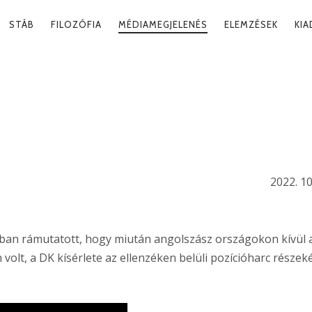
RY
STÁB
FILOZÓFIA
MÉDIAMEGJELENÉS
ELEMZÉSEK
KI
ATION
ORMÁNY
2022. 10
an rámutatott, hogy miután angolszász országokon kívül 
olt, a DK kísérlete az ellenzéken belüli pozícióharc részek