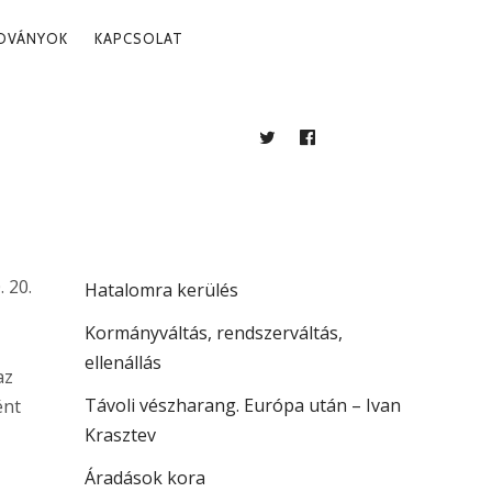
ADVÁNYOK
KAPCSOLAT
TWITTER
FACEBOOK
BLOG
LEGUTÓBBI BEJEGYZÉSEK
Több mint jogállamiság
. 20.
Hatalomra kerülés
Kormányváltás, rendszerváltás,
ellenállás
az
Távoli vészharang. Európa után – Ivan
ént
Krasztev
Áradások kora