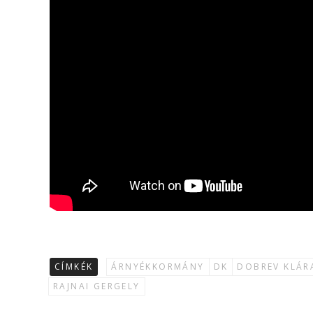
CÍMKÉK
ÁRNYÉKKORMÁNY
DK
DOBREV KLÁR
RAJNAI GERGELY