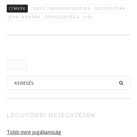
CÍMKÉK
2010
ENERGIAPOLITIKA
GEOPOLITIKA
JENEI ANDRÁS
OROSZORSZÁG
USA
LEGUTÓBBI BEJEGYZÉSEK
Több mint jogállamiság