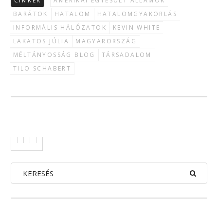
CÍMKÉK
AMERIKAI EGYESÜLT ÁLLAMOK
BARÁTOK
HATALOM
HATALOMGYAKORLÁS
INFORMÁLIS HÁLÓZATOK
KEVIN WHITE
LAKATOS JÚLIA
MAGYARORSZÁG
MÉLTÁNYOSSÁG BLOG
TÁRSADALOM
TILO SCHABERT