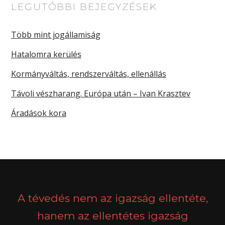
LEGUTÓBBI BEJEGYZÉSEK
Több mint jogállamiság
Hatalomra kerülés
Kormányváltás, rendszerváltás, ellenállás
Távoli vészharang. Európa után – Ivan Krasztev
Áradások kora
A tévedés nem az igazság ellentéte,
hanem az ellentétes igazság