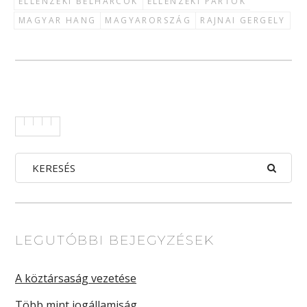
ELLENZÉKI BELHARCOK
ELLENZÉKI PÁRTOK
MAGYAR HANG
MAGYARORSZÁG
RAJNAI GERGELY
LEGUTÓBBI BEJEGYZÉSEK
A köztársaság vezetése
Több mint jogállamiság