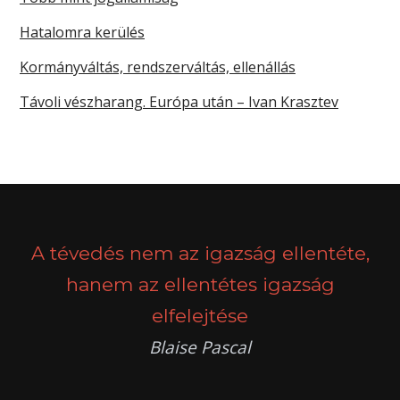
Hatalomra kerülés
Kormányváltás, rendszerváltás, ellenállás
Távoli vészharang. Európa után – Ivan Krasztev
A tévedés nem az igazság ellentéte,
hanem az ellentétes igazság
elfelejtése
Blaise Pascal