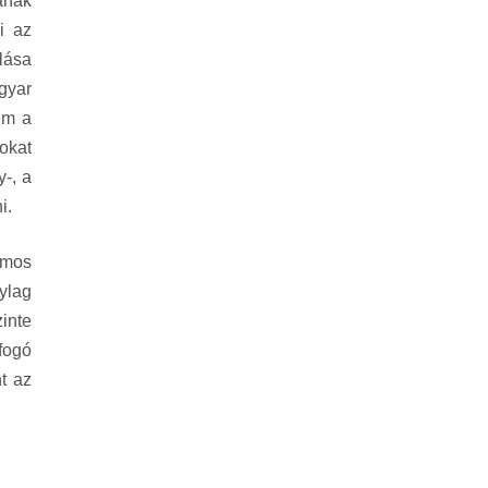
ának
i az
lása
gyar
nem a
okat
-, a
i.
ámos
ylag
inte
fogó
t az