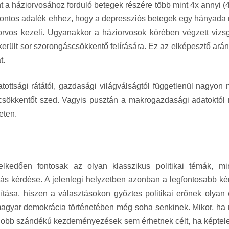
nt a háziorvosához forduló betegek részére több mint 4x annyi (
t. Fontos adalék ehhez, hogy a depressziós betegek egy hányada
orvos kezeli. Ugyanakkor a háziorvosok körében végzett vizsg
erült sor szorongáscsökkentő felírására. Ez az elképesztő arán
t.
tottsági rátától, gazdasági világválságtól függetlenül nagyon
csökkentőt szed. Vagyis pusztán a makrogazdasági adatoktól
eten.
elkedően fontosak az olyan klasszikus politikai témák, mi
zás kérdése. A jelenlegi helyzetben azonban a legfontosabb ké
tása, hiszen a választásokon győztes politikai erőnek olyan 
i magyar demokrácia történetében még soha senkinek. Mikor, ha
egjobb szándékú kezdeményezések sem érhetnek célt, ha képtel