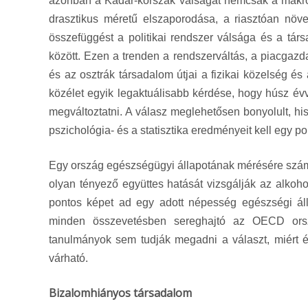
azonban a Kádár-korszak válságát nemcsak a makr
drasztikus méretű elszaporodása, a riasztóan növ
összefüggést a politikai rendszer válsága és a tár
között. Ezen a trenden a rendszerváltás, a piacgazd
és az osztrák társadalom útjai a fizikai közelség és
közélet egyik legaktuálisabb kérdése, hogy húsz év
megváltoztatni. A válasz meglehetősen bonyolult, hi
pszichológia- és a statisztika eredményeit kell egy p
Egy ország egészségügyi állapotának mérésére szám
olyan tényező együttes hatását vizsgálják az alkoho
pontos képet ad egy adott népesség egészségi álla
minden összevetésben sereghajtó az OECD orsz
tanulmányok sem tudják megadni a választ, miért él
várható.
Bizalomhiányos társadalom