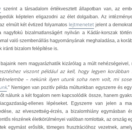
y
szerint a társadalom értékvesztett állapotban van, az emb
yedük képtelen eligazodni az élet dolgaiban. Az intézmény
lejtmenetet
az elmúlt két évtized folyamatos
jelent a demokrat
 nagyfokú bizalmatlanságért nyilván a Kádár-korszak történ
llammal való szembenállás hagyományának meghaladása, a korá
 iránti bizalom felépítése is.
y bajaink nem magyarázhatók kizárólag a múlt nehézségeivel,
esztéshez viszont például az kell, hogy legyen korábban
rténelembe – nekünk ilyen utunk soha nem volt, mi sos
unk
.
” Nemigen van pozitív példa múltunkban egyszerre és eg
 sőt nálunk a két fogalom nem kapcsolódik össze, hanem gyakr
piacgazdaság-ellenes lépéseket. Egyszerre van jelen a ma
edése, az elveszettség-érzés, a bizalomhiány egymásban é
ntős részének életkörülményei valóban romlottak, az ország e
etek egymást erősítik, tömeges frusztrációhoz vezetnek, amel