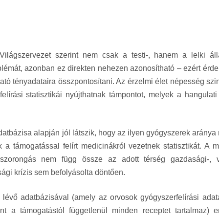
ilágszervezet szerint nem csak a testi-, hanem a lelki áll
roblémát, azonban ez direkten nehezen azonosítható – ezért ér
tó tényadataira összpontosítani. Az érzelmi élet népesség szin
lírási statisztikái nyújthatnak támpontot, melyek a hangulati 
atbázisa alapján jól látszik, hogy az ilyen gyógyszerek aránya
 támogatással felírt medicinákról vezetnek statisztikát. A m
szorongás nem függ össze az adott térség gazdasági-, 
sági krízis sem befolyásolta döntően.
lévő adatbázisával (amely az orvosok gyógyszerfelírási adata
ont a támogatástól függetlenül minden receptet tartalmaz) e