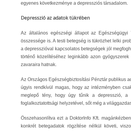
egyenes következménye a depressziós társadalom.
Depresszió az adatok tükrében
Az általános egészségi állapot az Egészségügyi V
összessége is. A testi betegség is tükrözhet lelki p
a depresszióval kapcsolatos betegségek jól megfogha
történő közelítéséhez leginkább azon gyógyszerek fe
zavaraira hatnak.
Az Országos Egészségbiztosítási Pénztár publikus ad
úgyis rendkívül magas, hogy az intézményben csak a
meglepő tény, hogy úgy tűnik a depresszió, a 
foglalkoztatottsági helyzetével, sőt még a világgazda
Összehasonlítva ezt a DoktorInfo Kft. magánkézben 
konkrét betegadatok rögzítése nélkül követi, visz