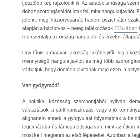
ijesztőbb kép rajzolódik ki. Az adatok tanúsága szeri
doboz szorongásoldót írtak fel, mint hangulatjavító
jelenik meg háziorvosánál, hanem pszichiáter szak
13%-ában
alapján a háziorvos – beteg találkozások
k
reprezentálja az ország hangulati- és érzelmi állapotá
Úgy tűnik a magyar lakosság lakóhelytől, foglalkozta
mennyiségű hangulatjavítót és még több szorongás
várhatjuk, hogy döntően javítanak majd ezen a helyz
Van gyógymód?
A politikai közösség szempontjából nyilván kiem
választások, a pártfinanszírozás, vagy a jó kormány
alighanem ennek a gyógyulási folyamatnak a beindí
legitimációja és támogatottsága van, mint az újkor
most kell megtenni az első lépéseket. Azonban a l