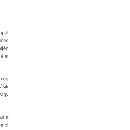
apot
demes
tjén
élet
 még
ásik
vagy
it a
nnél