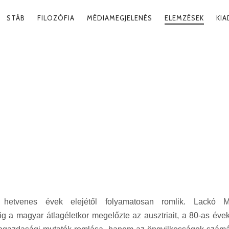
RY
STÁB
FILOZÓFIA
MÉDIAMEGJELENÉS
ELEMZÉSEK
KI
ATION
-E A BETEG
?
hetvenes évek elejétől folyamatosan romlik. Lackó M
g a magyar átlagéletkor megelőzte az ausztriait, a 80-as éve