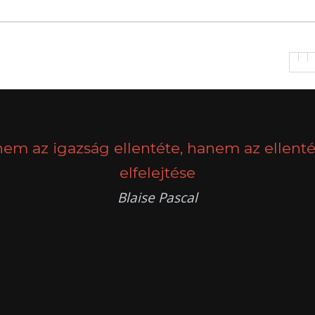
nem az igazság ellentéte, hanem az ellenté
elfelejtése
Blaise Pascal
k
g