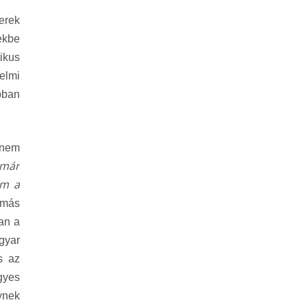
erek
ekbe
ikus
elmi
bban
 nem
 már
em a
ymás
an a
gyar
s az
gyes
ynek