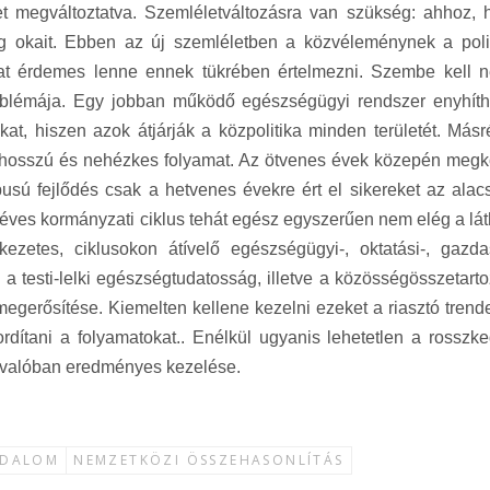
t megváltoztatva. Szemléletváltozásra van szükség: ahhoz, 
ég okait. Ebben az új szemléletben a közvéleménynek a polit
kat érdemes lenne ennek tükrében értelmezni. Szembe kell n
blémája. Egy jobban működő egészségügyi rendszer enyhíth
 hiszen azok átjárják a közpolitika minden területét. Másré
l hosszú és nehézkes folyamat. Az ötvenes évek közepén megkö
pusú fejlődés csak a hetvenes évekre ért el sikereket az alac
éves kormányzati ciklus tehát egész egyszerűen nem elég a lát
ezetes, ciklusokon átívelő egészségügyi-, oktatási-, gazda
a testi-lelki egészségtudatosság, illetve a közösségösszetarto
gerősítése. Kiemelten kellene kezelni ezeket a riasztó trende
rdítani a folyamatokat.. Enélkül ugyanis lehetetlen a rosszke
 valóban eredményes kezelése.
ADALOM
NEMZETKÖZI ÖSSZEHASONLÍTÁS