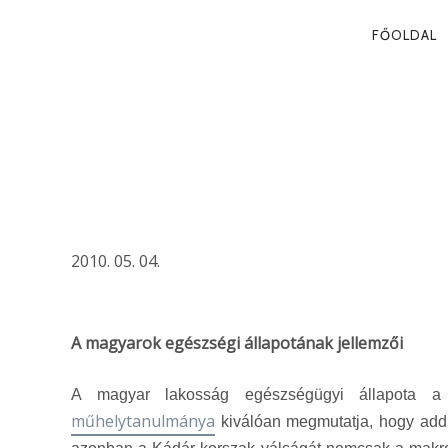
PRIMA
FŐOLDAL
NAVIG
GYÓGYÍTHATÓ
DEMOKRÁCIA
2010. 05. 04.
A magyarok egészségi állapotának jellemzői
A magyar lakosság egészségügyi állapota a 
műhelytanulmánya
kiválóan megmutatja, hogy addi