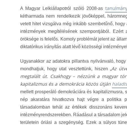
tanulmán
A Magyar Lelkiállapotról szóló 2008-as
kétharmada nem rendelkezik jövőképpel, háromneg
vetett hitet vizsgálva még inkább szembetűnő, hogy 
intézmények megítélésének szempontjából. Ezért a
öröksége is felelős. Komoly problémát jelent az á
diktatórikus irányítás alatt lévő közösségi intézmények
Ugyanakkor az adatokra pillantva nyilvánvaló, hog
Az útv
mondhatjuk, hogy utat vesztettünk, hiszen „
megtalált út. Csakhogy – nézzünk a magyar tö
kapitalizmus és a demokrácia közös útján
haladt
mellett prosperáló demokráciára és kapitalizmusra,
nép akaratára hivatkozva hajt végre a politika 
társadalomban tehát az értékek disszonáns kever
intézményrendszerekben. Ráadásul a társadalom jele
területein óriási a szegénység. Ezek a súlyos tün