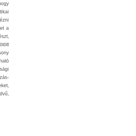
hogy
ikai
ézni
et a
szt,
tött
sony
ható
sági
zás-
ket,
dvű,