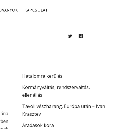
ADVÁNYOK
KAPCSOLAT
TWITTER
FACEBOOK
BLOG
LEGUTÓBBI BEJEGYZÉSEK
Több mint jogállamiság
Hatalomra kerülés
Kormányváltás, rendszerváltás,
ellenállás
Távoli vészharang. Európa után – Ivan
Krasztev
ária
kben
Áradások kora