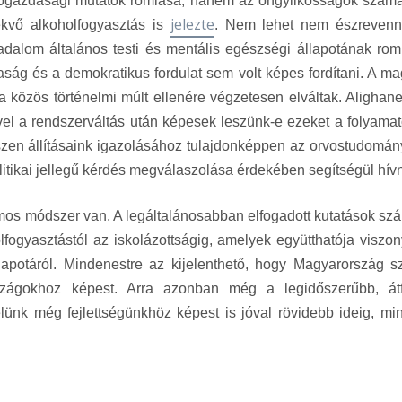
ogazdasági mutatók romlása, hanem az öngyilkosságok szám
jelezte
ekvő alkoholfogyasztás is
. Nem lehet nem észrevenn
sadalom általános testi és mentális egészségi állapotának rom
aság és a demokratikus fordulat sem volt képes fordítani. A ma
 a közös történelmi múlt ellenére végzetesen elváltak. Aligha
vel a rendszerváltás után képesek leszünk-e ezeket a folyamat
szen állításaink igazolásához tulajdonképpen az orvostudomány
olitikai jellegű kérdés megválaszolása érdekében segítségül hívn
os módszer van. A legáltalánosabban elfogadott kutatások sz
lfogyasztástól az iskolázottságig, amelyek együtthatója viszon
potáról. Mindenestre az kijelenthető, hogy Magyarország sz
ágokhoz képest. Arra azonban még a legidőszerűbb, át
ünk még fejlettségünkhöz képest is jóval rövidebb ideig, min