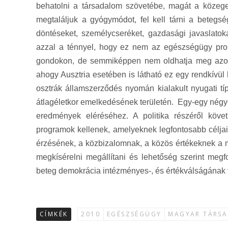
behatolni a társadalom szövetébe, magát a közege
megtaláljuk a gyógymódot, fel kell tárni a betegs
döntéseket, személycseréket, gazdasági javaslato
azzal a ténnyel, hogy ez nem az egészségügy pro
gondokon, de semmiképpen nem oldhatja meg azokat,
ahogy Ausztria esetében is látható ez egy rendkívü
osztrák államszerződés nyomán kialakult nyugati tí
átlagéletkor emelkedésének területén. Egy-egy négy
eredmények eléréséhez. A politika részéről követk
programok kellenek, amelyeknek legfontosabb céljai 
érzésének, a közbizalomnak, a közös értékeknek a me
megkísérelni megállítani és lehetőség szerint megfo
beteg demokrácia intézményes-, és értékválságának
CÍMKÉK
2010
EGÉSZSÉGÜGY
MAGYAR TÁRS