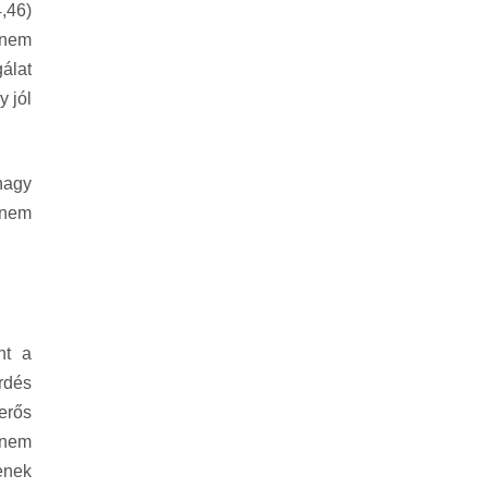
4,46)
 nem
álat
y jól
 nagy
 nem
nt a
rdés
erős
 nem
enek