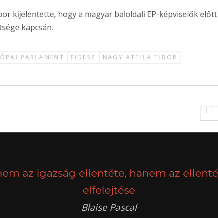
or kijelentette, hogy a magyar baloldali EP-képviselők előtt
ltsége kapcsán.
ÓPAI PARLAMENT
FIDESZ
NAGY ATTILA TIBOR
nem az igazság ellentéte, hanem az ellenté
elfelejtése
Blaise Pascal