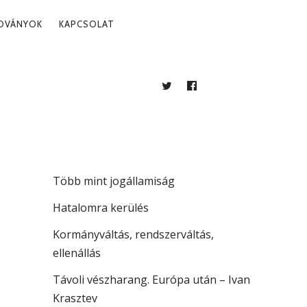
ADVÁNYOK
KAPCSOLAT
TWITTER
FACEBOOK
BLOG
LEGUTÓBBI BEJEGYZÉSEK
A köztársaság vezetése
Több mint jogállamiság
Hatalomra kerülés
Kormányváltás, rendszerváltás,
ellenállás
Távoli vészharang. Európa után – Ivan
Krasztev