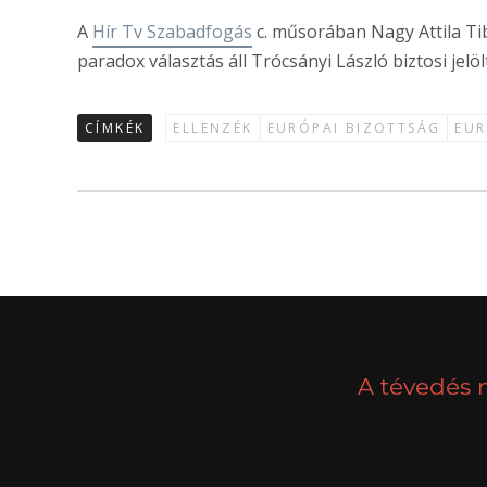
A
Hír Tv Szabadfogás
c. műsorában Nagy Attila Tib
paradox választás áll Trócsányi László biztosi jelö
CÍMKÉK
ELLENZÉK
EURÓPAI BIZOTTSÁG
EUR
A tévedés 