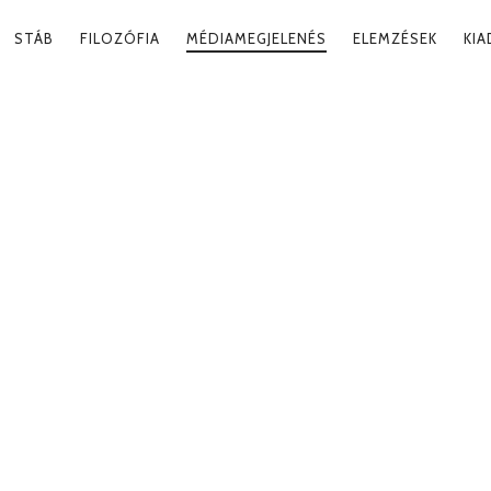
RY
STÁB
FILOZÓFIA
MÉDIAMEGJELENÉS
ELEMZÉSEK
KI
ATION
?