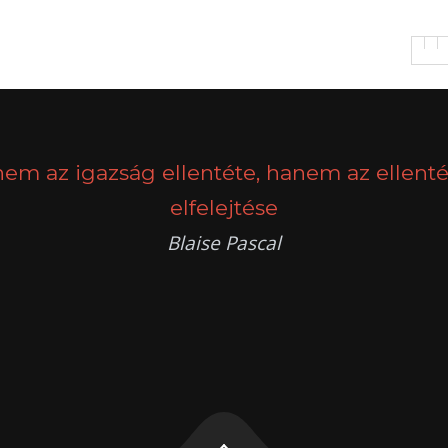
nem az igazság ellentéte, hanem az ellenté
elfelejtése
Blaise Pascal
k
g