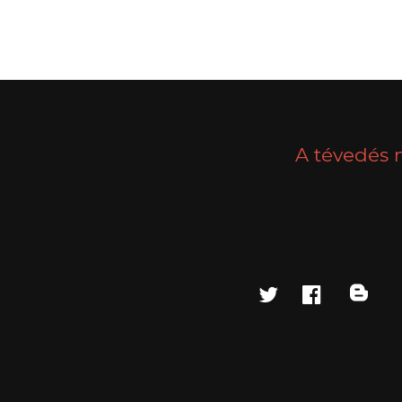
A tévedés 
twitter
faceboo
blo