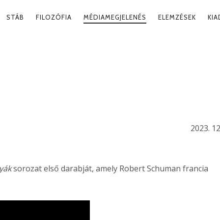
RY
STÁB
FILOZÓFIA
MÉDIAMEGJELENÉS
ELEMZÉSEK
KI
ATION
ÉG,
 ÉS EURÓPA
2023. 12
tyák
sorozat első darabját, amely Robert Schuman francia