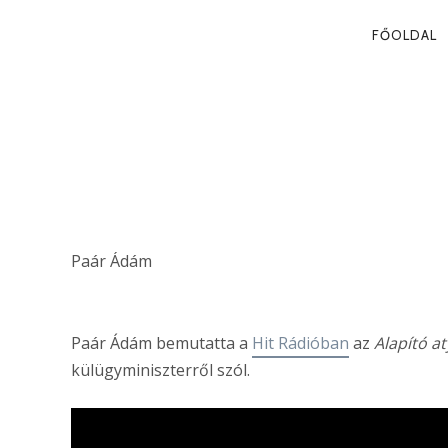
PRIMA
FŐOLDAL
NAVIG
KERESZTÉNYS
DEMOKRÁCIA
Paár Ádám
Paár Ádám bemutatta a
Hit Rádióban
az
Alapító a
külügyminiszterről szól.