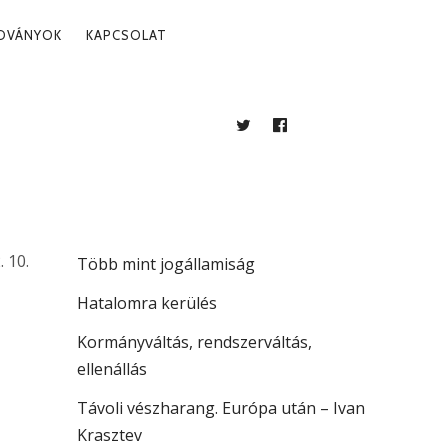
ADVÁNYOK
KAPCSOLAT
TWITTER
FACEBOOK
BLOG
LEGUTÓBBI BEJEGYZÉSEK
A köztársaság vezetése
. 10.
Több mint jogállamiság
Hatalomra kerülés
Kormányváltás, rendszerváltás,
ellenállás
Távoli vészharang. Európa után – Ivan
Krasztev