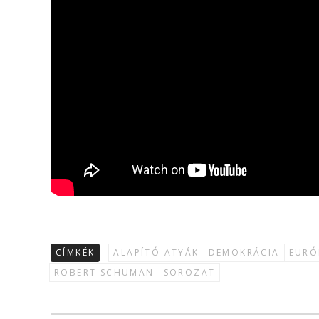
CÍMKÉK
ALAPÍTÓ ATYÁK
DEMOKRÁCIA
EURÓ
ROBERT SCHUMAN
SOROZAT