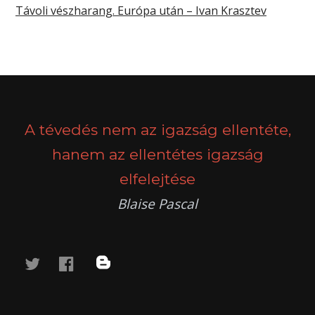
Távoli vészharang. Európa után – Ivan Krasztev
A tévedés nem az igazság ellentéte,
hanem az ellentétes igazság
elfelejtése
Blaise Pascal
twitter
facebook
blog