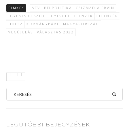
CÍMKÉK
ATV
BELPOLITIKA
CSIZMADIA ERVIN
EGYENES BESZÉD
EGYESÜLT ELLENZÉK
ELLENZÉK
FIDESZ
KORMÁNYPÁRT
MAGYARORSZÁG
MEGÚJULÁS
VÁLASZTÁS 2022
LEGUTÓBBI BEJEGYZÉSEK