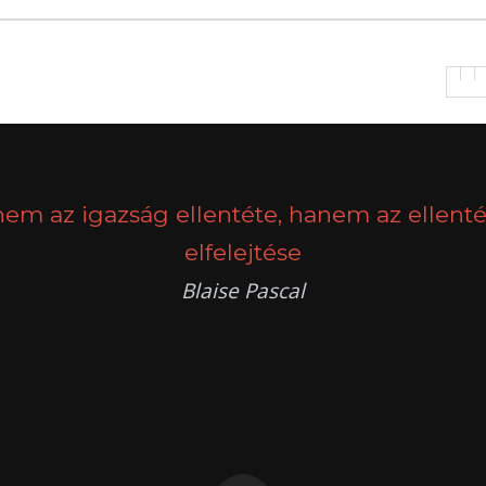
nem az igazság ellentéte, hanem az ellenté
elfelejtése
Blaise Pascal
k
g