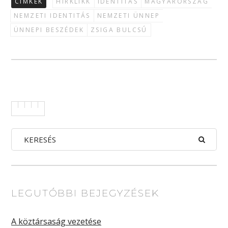
CÍMKÉK
HÍRKLIKK
IDENTITÁS
MAGYARORSZÁG
NEMZETI IDENTITÁS
NEMZETI ÜNNEP
ÜNNEPI BESZÉDEK
ZSIGA BULCSÚ
LEGUTÓBBI BEJEGYZÉSEK
A köztársaság vezetése