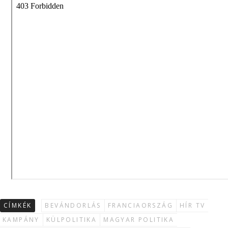
CÍMKÉK
BEVÁNDORLÁS
FRANCIAORSZÁG
HÍR TV
KAMPÁNY
KÜLPOLITIKA
MAGYAR POLITIKA