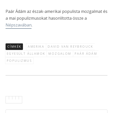
Paár Ádám az észak-amerikai populista mozgalmat és
a mai populizmusokat hasonlította össze a
Népszavában
.
CÍMKÉK
AMERIKA
DAVID VAN REYBROUCK
EGYESÜLT ÁLLAMOK
MOZGALOM
PAÁR ÁDÁM
POPULIZMUS