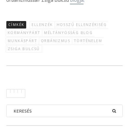
orbánizmussal? Zsiga Bulcsú
blogja
.
CÍMKÉK
ELLENZÉK
HOSSZÚ ELLENZÉKISÉG
KORMÁNYPÁRT
MÉLTÁNYOSSÁG BLOG
MUNKÁSPÁRT
ORBÁNIZMUS
TÖRTÉNELEM
ZSIGA BULCSÚ