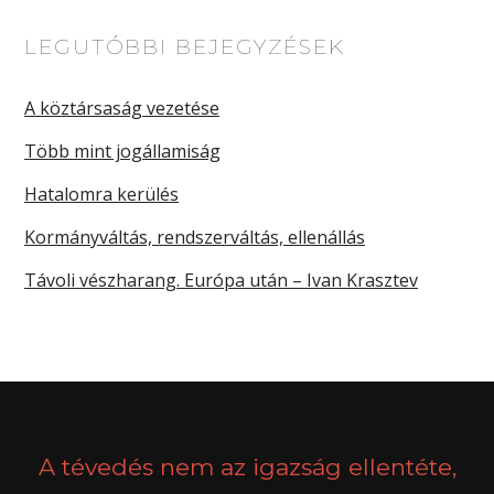
LEGUTÓBBI BEJEGYZÉSEK
A köztársaság vezetése
Több mint jogállamiság
Hatalomra kerülés
Kormányváltás, rendszerváltás, ellenállás
Távoli vészharang. Európa után – Ivan Krasztev
A tévedés nem az igazság ellentéte,