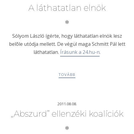
A láthatatlan elnök
✻
Sólyom László ígérte, hogy láthatatlan elnök lesz
belõle utódja mellett. De végül maga Schmitt Pál lett
láthatatlan.
Írásunk a 24.hu-n
.
TOVÁBB
2011.08.08.
„Abszurd” ellenzéki koalíciók
✻