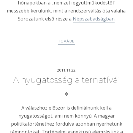
hónapokban a „nemzeti együttműködéstől”
messzebb kerülünk, mint a rendszerváltás óta valaha.
Sorozatunk első része a
Népszabadságban
.
TOVÁBB
2011.11.22.
A nyugatosság alternatívái
✻
A válaszhoz először is definiálnunk kell a
nyugatosságot, ami nem könnyű. A magyar
politikatörténethez fordulva azonban nyerhetünk
támpontokat. Történelmi aspektusú elemzésünk a