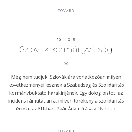
TOVÁBB
2011.10.18.
Szlovák kormányválság
✻
Még nem tudjuk, Szlovákiára vonatkozóan milyen
következményei lesznek a Szabadság és Szolidaritás
kormánybuktató harakirijének. Egy dolog biztos: az
incidens rámutat arra, milyen törékeny a szolidaritás
értéke az EU-ban. Paár Ádám írása a
FN.hu-n.
TOVÁBB