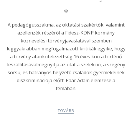
✻
A pedagógusszakma, az oktatási szakértők, valamint
azellenzék részéről a Fidesz-KDNP kormány
köznevelési törvényjavaslatával szemben
leggyakrabban megfogalmazott kritikák egyike, hogy
a törvény atankötelezettség 16 éves korra történő
leszállításávalmegnyitja az utat a szelekció, a szegény
sorsú, és hátrányos helyzetű családok gyermekeinek
diszkriminációja előtt. Paár Ádám elemzése a
témában.
TOVÁBB