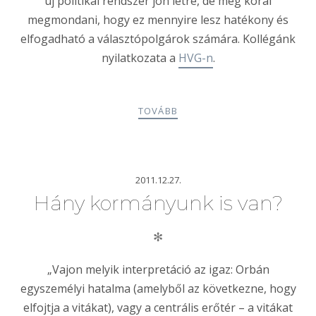
új politikai rendszer jön létre, de még korai
megmondani, hogy ez mennyire lesz hatékony és
elfogadható a választópolgárok számára. Kollégánk
nyilatkozata a
HVG-n
.
TOVÁBB
2011.12.27.
Hány kormányunk is van?
✻
„Vajon melyik interpretáció az igaz: Orbán
egyszemélyi hatalma (amelyből az következne, hogy
elfojtja a vitákat), vagy a centrális erőtér – a vitákat