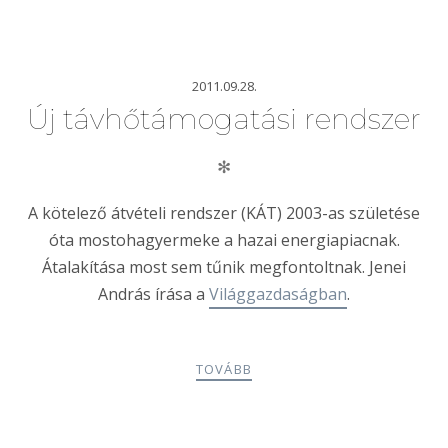
2011.09.28.
Új távhőtámogatási rendszer
✻
A kötelező átvételi rendszer (KÁT) 2003-as születése
óta mostohagyermeke a hazai energiapiacnak.
Átalakítása most sem tűnik megfontoltnak. Jenei
András írása a
Világgazdaságban
.
TOVÁBB