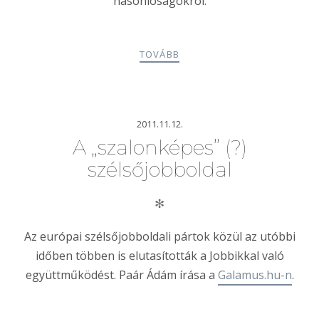
hasonlóságokról.
TOVÁBB
2011.11.12.
A „szalonképes” (?)
szélsőjobboldal
✻
Az európai szélsőjobboldali pártok közül az utóbbi
időben többen is elutasították a Jobbikkal való
együttműködést. Paár Ádám írása a
Galamus.hu-n
.