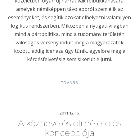
közéletben olyan új narratívák felbukkanására,
amelyek némiképpen távolabbról szemlélik az
eseményeket, és segítik azokat elhelyezni valamilyen
logikus rendszerben. Miközben a nyugati világban
mind a pártpolitika, mind a tudomány területén
valóságos verseny indult meg a magyarázatok
között, addig idehaza úgy tűnik, egyelőre még a
kérdésfelvetésig sem sikerült eljutni.
TOVÁBB
2011.12.16.
A köznevelés elmélete és
koncepciója