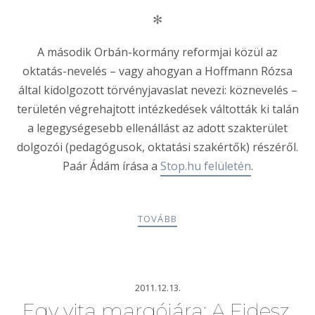
✻
A második Orbán-kormány reformjai közül az
oktatás-nevelés – vagy ahogyan a Hoffmann Rózsa
által kidolgozott törvényjavaslat nevezi: köznevelés –
területén végrehajtott intézkedések váltották ki talán
a legegységesebb ellenállást az adott szakterület
dolgozói (pedagógusok, oktatási szakértők) részéről.
Paár Ádám írása a
Stop.hu felületén
.
TOVÁBB
2011.12.13.
Egy vita margójára: A Fidesz,