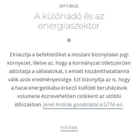
2011.09.22.
A különadó és az
energiaszektor
✻
Elriasztja a befektetőket a mostani bizonytalan jogi
környezet, illetve az, hogy a kormányzat ötletszerűen
adóztatja a vállalatokat, s emiatt kiszámíthatatlanná
válik azok eredményessége. Ezt bizonyítja az is, hogy
a hazai energetikába érkező külföldi beruházások
volumene észrevehetően csökkent az utóbbi
időszakban.
Jenei András gondolatai a GTM-en
.
TOVÁBB