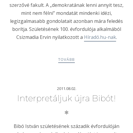
szerzővé fakult. A „demokratának lenni annyit tesz,
mint nem félni” mondatát mindenki idézi,
legizgalmasabb gondolatait azonban mára feledés
borítja. Születésének 100. évfordulója alkalmából
Csizmadia Ervin nyilatkozott a
Híradó.hu-nak
.
TOVÁBB
2011.08.02.
Interpretáljuk újra Bibót!
✻
Bibó István születésének századik évfordulóján