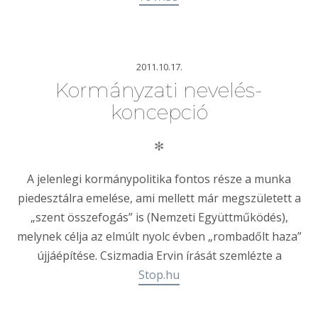
2011.10.17.
Kormányzati nevelés-
koncepció
✻
A jelenlegi kormánypolitika fontos része a munka
piedesztálra emelése, ami mellett már megszületett a
„szent összefogás” is (Nemzeti Együttműködés),
melynek célja az elmúlt nyolc évben „rombadőlt haza”
újjáépítése. Csizmadia Ervin írását szemlézte a
Stop.hu