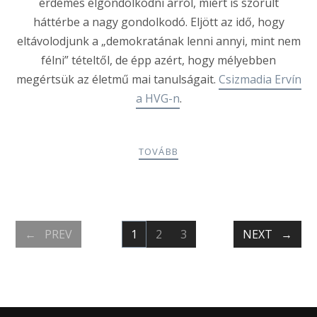
érdemes elgondolkodni arról, miért is szorult
háttérbe a nagy gondolkodó. Eljött az idő, hogy
eltávolodjunk a „demokratának lenni annyi, mint nem
félni” tételtől, de épp azért, hogy mélyebben
megértsük az életmű mai tanulságait.
Csizmadia Ervín
a HVG-n
.
TOVÁBB
POSTS
PREV
1
2
3
NEXT
PAGE
PAGE
PAGE
NAVIGATION