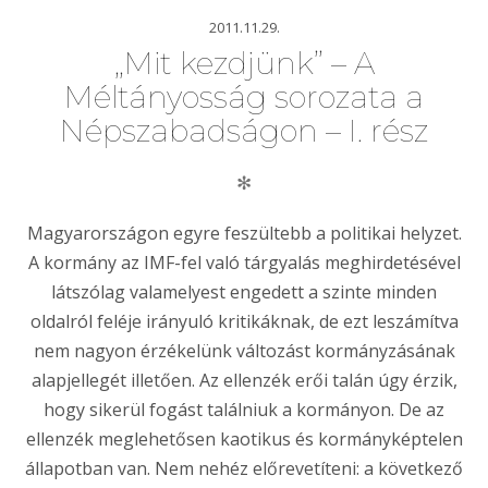
2011.11.29.
„Mit kezdjünk” – A
Méltányosság sorozata a
Népszabadságon – I. rész
✻
Magyarországon egyre feszültebb a politikai helyzet.
A kormány az IMF-fel való tárgyalás meghirdetésével
látszólag valamelyest engedett a szinte minden
oldalról feléje irányuló kritikáknak, de ezt leszámítva
nem nagyon érzékelünk változást kormányzásának
alapjellegét illetően. Az ellenzék erői talán úgy érzik,
hogy sikerül fogást találniuk a kormányon. De az
ellenzék meglehetősen kaotikus és kormányképtelen
állapotban van. Nem nehéz előrevetíteni: a következő