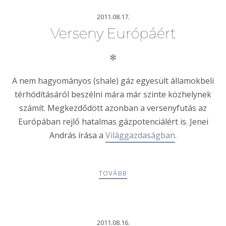
2011.08.17.
Verseny Európáért
✻
A nem hagyományos (shale) gáz egyesült államokbeli
térhódításáról beszélni mára már szinte közhelynek
számít. Megkezdődött azonban a versenyfutás az
Európában rejlő hatalmas gázpotenciálért is. Jenei
András írása a
Világgazdaságban
.
TOVÁBB
2011.08.16.