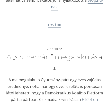
alternatíva sem.” Lakatos Júlia nyilatkozott a
Stop.hu-
nak
.
TOVÁBB
2011.10.22.
A „szuperpárt” megalakulása
✻
A ma megalakuló Gyurcsány-párt egy éves vajúdás
eredménye, noha már egy évvel ezelőtt is pontosan
látni lehetett, hogy a Demokratikus Koalíció Platform
párt a pártban. Csizmadia Ervin írása a
Hír24-en
.