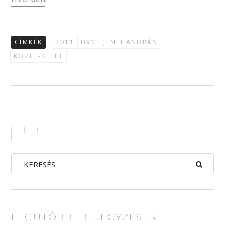
CÍMKÉK
2011
HVG
JENEI ANDRÁS
KÖZEL-KELET
LEGUTÓBBI BEJEGYZÉSEK