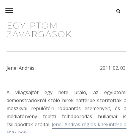
EGYIPTOMI
ZAVARGÁSOK
Jenei András
2011. 02. 03.
A világsajtót egy hete uraló, az egyiptomi
demonstrációkról szóló hírek háttérbe szorították a
moszkvai repülőtéri robbantás eseményeit, és a
médiatörvény feletti felháborodás hullámai is
csillapodtak ezáltal.
Jenei András régiós kitekintése a
HVG-ben
.