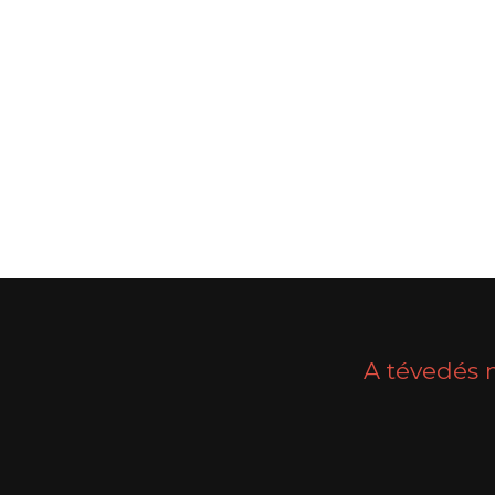
POSTS
PREV
NAVIGATION
A tévedés 