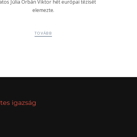
tos Júlia Orbán Viktor hét európai tézisét
elemezte.
TOVÁBB
NEXT
tes igazság