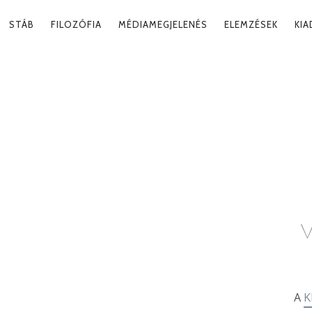
RY
STÁB
FILOZÓFIA
MÉDIAMEGJELENÉS
ELEMZÉSEK
KI
ATION
V
A
K