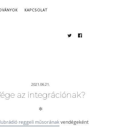
ADVÁNYOK
KAPCSOLAT
TWITTER
FACEBOOK
BLOG
2021.06.21.
ége az integrációnak?
✻
lubrádió reggeli műsorának
vendégeként