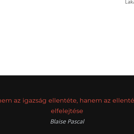
Laka
nem az igazság ellentéte, hanem az ellenté
elfelejtése
Blaise Pascal