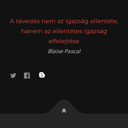
POSTS
PREV
NEXT
NAVIGATION
A tévedés nem az igazság ellentéte,
hanem az ellentétes igazság
elfelejtése
Blaise Pascal
twitter
facebook
blog