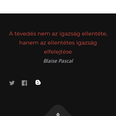
POSTS
PREV
NEXT
NAVIGATION
A tévedés nem az igazság ellentéte,
hanem az ellentétes igazság
elfelejtése
Blaise Pascal
twitter
facebook
blog