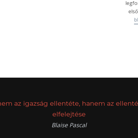
legfo
első
b
nem az igazság ellentéte, hanem az ellenté
elfelejtése
Blaise Pascal