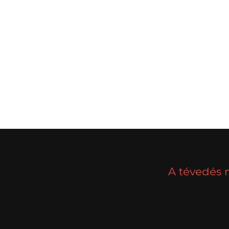
POSTS
PREV
NAVIGATION
A tévedés 