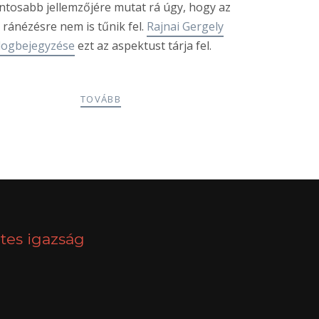
ntosabb jellemzőjére mutat rá úgy, hogy az
 ránézésre nem is tűnik fel.
Rajnai Gergely
logbejegyzése
ezt az aspektust tárja fel.
TOVÁBB
NEXT
tes igazság