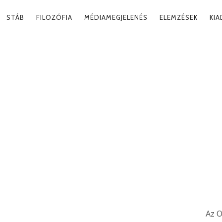
RY
STÁB
FILOZÓFIA
MÉDIAMEGJELENÉS
ELEMZÉSEK
KI
ATION
Tag
Az O