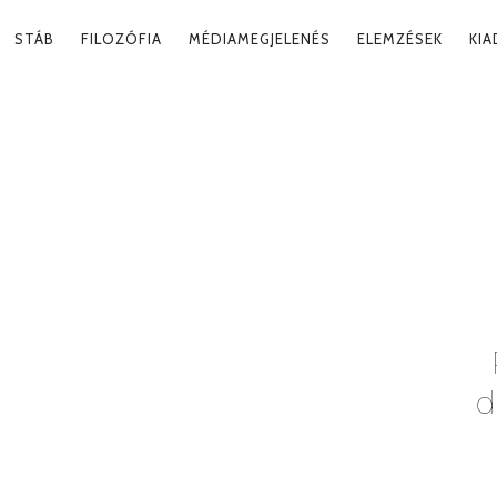
RY
STÁB
FILOZÓFIA
MÉDIAMEGJELENÉS
ELEMZÉSEK
KI
ATION
ÁRTRENDSZER
Ta
d