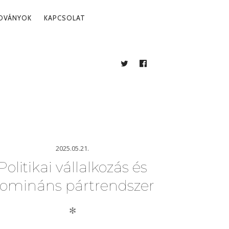
ADVÁNYOK
KAPCSOLAT
g
TWITTER
FACEBOOK
BLOG
2025.05.21.
Politikai vállalkozás és
omináns pártrendszer
✻