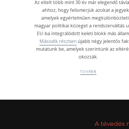
Az eltelt több mint 30 év már elegendő távl
ahhoz, hogy felismerjük azokat a jegyek
amelyek egyértelműen megkülönbözteti
magyar politikai közeget a rendszerváltás u
EU-ba integrálódott keleti blokk más állama
Második részben
újabb négy jelentős fak
mutatunk be, amelyek szerintünk az eltér
okozzák.
TOVÁBB
POSTS
PREV
NAVIGATION
A tévedés 