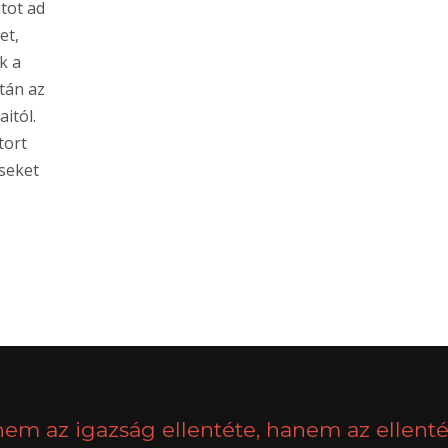
atot ad
et,
k a
tán az
itól.
tort
éseket
nem az igazság ellentéte, hanem az ellenté