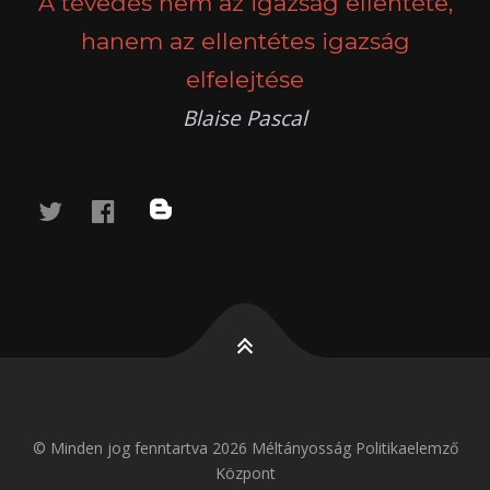
A tévedés nem az igazság ellentéte,
hanem az ellentétes igazság
elfelejtése
Blaise Pascal
twitter
facebook
blog
© Minden jog fenntartva 2026 Méltányosság Politikaelemző
Központ