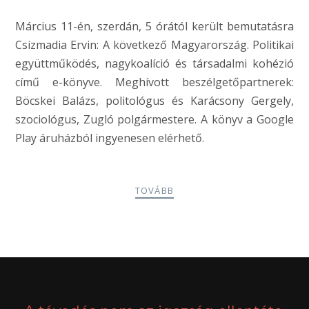
Március 11-én, szerdán, 5 órától került bemutatásra
Csizmadia Ervin: A következő Magyarország. Politikai
együttműködés, nagykoalíció és társadalmi kohézió
című e-könyve. Meghívott beszélgetőpartnerek:
Böcskei Balázs, politológus és Karácsony Gergely,
szociológus, Zugló polgármestere. A könyv a Google
Play áruházból ingyenesen elérhető.
TOVÁBB
POSTS
PREV
NEXT
NAVIGATION